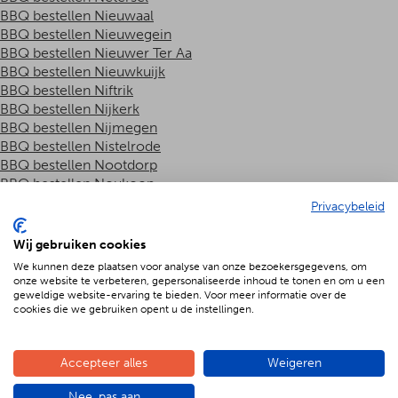
BBQ bestellen Nieuwaal
BBQ bestellen Nieuwegein
BBQ bestellen Nieuwer Ter Aa
BBQ bestellen Nieuwkuijk
BBQ bestellen Niftrik
BBQ bestellen Nijkerk
BBQ bestellen Nijmegen
BBQ bestellen Nistelrode
BBQ bestellen Nootdorp
BBQ bestellen Noukoop
BBQ bestellen Nuenen
Privacybeleid
BBQ bestellen Nuland
BBQ bestellen Ochten
Wij gebruiken cookies
BBQ bestellen Odijk
We kunnen deze plaatsen voor analyse van onze bezoekersgegevens, om
BBQ bestellen Odiliapeel
onze website te verbeteren, gepersonaliseerde inhoud te tonen en om u een
BBQ bestellen Oeffelt
geweldige website-ervaring te bieden. Voor meer informatie over de
cookies die we gebruiken opent u de instellingen.
BBQ bestellen Oijen
BBQ bestellen Oirschot
BBQ bestellen Oisterwijk
Accepteer alles
Weigeren
BBQ bestellen Ommeren
BBQ bestellen Ooij
Nee, pas aan