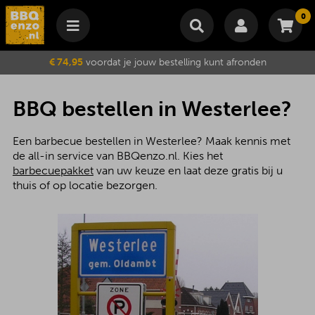
0
Winkelmand
€ 74,95
voordat je jouw bestelling kunt afronden
Subtotaal
€
0,00
Wijzig winkelmand
Bestellen
BBQ bestellen in Westerlee?
Je winkelwagen is momenteel leeg.
Een barbecue bestellen in Westerlee? Maak kennis met
de all-in service van BBQenzo.nl. Kies het
barbecuepakket
van uw keuze en laat deze gratis bij u
thuis of op locatie bezorgen.