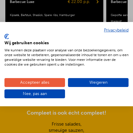
€ 22.00 p.p.
Barbecue Luxe
Barbecue Veg
Kipsaté
Biefstuk
Shaslick
Spare ribs
Hamburger
Gepofte aardap
Maiskolf
Privacybeleid
Wij gebruiken cookies
We kunnen deze plaatsen voor analyse van onze bezoekersgegevens, om
onze website te verbeteren, gepersonaliseerde inhoud te tonen en om u een
geweldige website-ervaring te bieden. Voor meer informatie over de
De voordelen van BBQenzo.nl
cookies die we gebruiken opent u de instellingen.
Accepteer alles
Weigeren
Nee, pas aan
Compleet is ook écht compleet!
Frisse salades,
smeuïge sauzen,