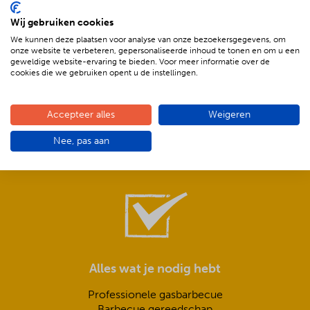
Wij gebruiken cookies
We kunnen deze plaatsen voor analyse van onze bezoekersgegevens, om
onze website te verbeteren, gepersonaliseerde inhoud te tonen en om u een
geweldige website-ervaring te bieden. Voor meer informatie over de
cookies die we gebruiken opent u de instellingen.
Compleet is ook écht compleet!
Accepteer alles
Weigeren
Frisse salades,
Nee, pas aan
smeuïge sauzen,
knapperig stokbrood met kruidenboter
Alles wat je nodig hebt
Professionele gasbarbecue
Barbecue gereedschap