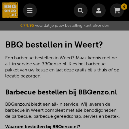
0
Winkelmand
€ 74,95
voordat je jouw bestelling kunt afronden
Subtotaal
€
0,00
Wijzig winkelmand
Bestellen
BBQ bestellen in Weert?
Je winkelwagen is momenteel leeg.
Een barbecue bestellen in Weert? Maak kennis met de
all-in service van BBQenzo.nl. Kies het
barbecue
pakket
van uw keuze en laat deze gratis bij u thuis of op
locatie bezorgen.
Barbecue bestellen bij BBQenzo.nl
BBQenzo.nl biedt een all-in service. Wij leveren de
barbecue in Weert compleet met alle benodigdheden:
de barbecue, barbecue gereedschap, servies en bestek.
Waarom bestellen bij BBQenzo.nl?