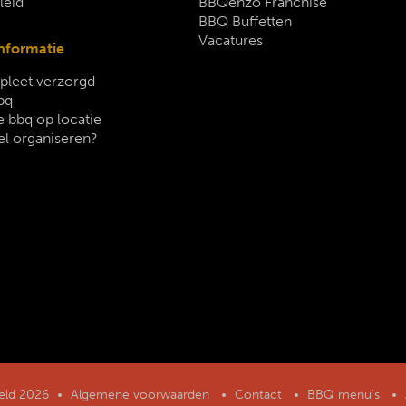
leid
BBQenzo Franchise
BBQ Buffetten
Vacatures
nformatie
leet verzorgd
bq
 bbq op locatie
el organiseren?
geld 2026
Algemene voorwaarden
Contact
BBQ menu’s