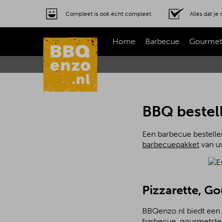
Compleet is ook écht compleet.
Alles dat j
Home
Barbecue
Gourmet
BBQ bestell
Een barbecue bestellen
barbecuepakket
van uw
Pizzarette, G
BBQenzo.nl biedt een 
barbecue, gourmetstel 