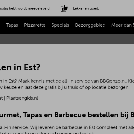
e nodig hebt wordt meegeleverd.
Lekker én goed.
Tapas
Pizzarette
Specials
Bezorggebied
Meer dan 
en in Est?
 in Est? Maak kennis met de all-in service van BBQenzo.nl. Ki
 keuze en laat deze gratis bij u thuis of op locatie bezorgen.
ourmet, Tapas en Barbecue bestellen bij
all-in service. Wij leveren de barbecue in Est compleet met a
of pizzarette en uiteraard servies en bestek.