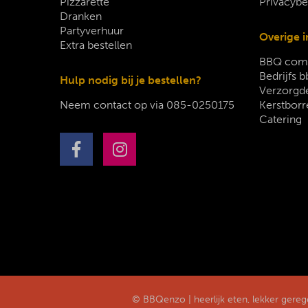
Pizzarette
Privacybe
Dranken
Partyverhuur
Overige i
Extra bestellen
BBQ comp
Bedrijfs b
Hulp nodig bij je bestellen?
Verzorgde
Neem contact op via
085-0250175
Kerstborr
Catering
© BBQenzo | heerlijk eten, lekker gere