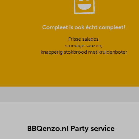
Compleet is ook écht compleet!
Frisse salades,
smeuïge sauzen,
knapperig stokbrood met kruidenboter
BBQenzo.nl Party service