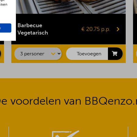
uiken
Gepofte aardappel
Vegaburger
Barbecue
n
€ 20.75 p.p.
Groentespies
Vegetarisch
Portobello
Maiskolf
Toevoegen
e voordelen van BBQenzo.