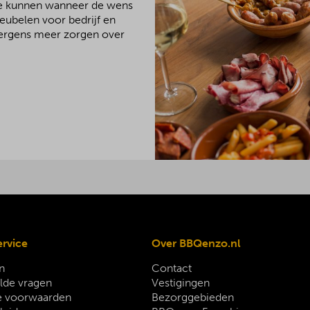
We kunnen wanneer de wens
meubelen voor bedrijf en
 nergens meer zorgen over
ervice
Over BBQenzo.nl
n
Contact
lde vragen
Vestigingen
 voorwaarden
Bezorggebieden