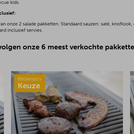
ecue kids.
clusief:
van onze 2 salade pakketten. Standaard sauzen: saté, knoflook, 
rd inclusief servies.
olgen onze 6 meest verkochte pakkette
BBQenzo’s
Keuze