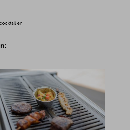
cocktail en
n: