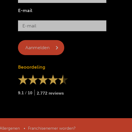
E-mail
Beoordeling
/
9.1
10
2.772 reviews
Allergenen
Franchisenemer worden?