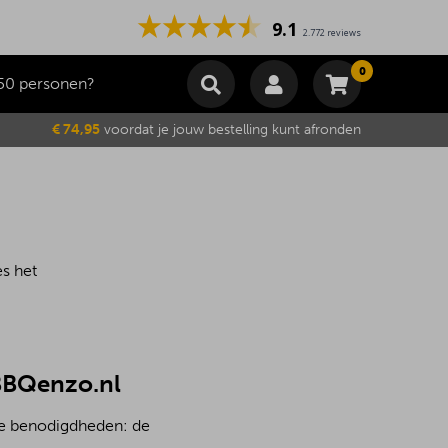
9.1
2.772 reviews
0
50 personen?
Winkelmand
€ 74,95
voordat je jouw bestelling kunt afronden
Subtotaal
€
0,00
Wijzig winkelmand
Bestellen
Je winkelwagen is momenteel leeg.
es het
 BBQenzo.nl
lle benodigdheden: de