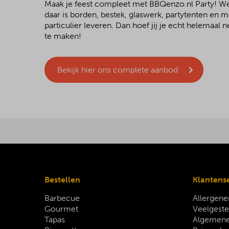
Maak je feest compleet met BBQenzo.nl Party! 
daar is borden, bestek, glaswerk, partytenten en 
particulier leveren. Dan hoef jij je echt helemaal
te maken!
Bekijk hier ons complete aanbod
Bestellen
Klantens
Barbecue
Allergene
Gourmet
Veelgeste
Tapas
Algemene