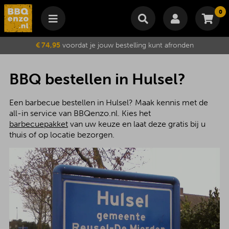
0
Winkelmand
€ 74,95
voordat je jouw bestelling kunt afronden
Subtotaal
€
0,00
Wijzig winkelmand
Bestellen
BBQ bestellen in Hulsel?
Je winkelwagen is momenteel leeg.
Een barbecue bestellen in Hulsel? Maak kennis met de
all-in service van BBQenzo.nl. Kies het
barbecuepakket
van uw keuze en laat deze gratis bij u
thuis of op locatie bezorgen.