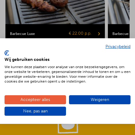
€ 22.00 p.p.
Barbecue Luxe
Barbecue Veg
Privacybeleid
Kipsaté
Biefstuk
Shaslick
Spare ribs
Hamburger
Gepofte aardap
Maiskolf
Wij gebruiken cookies
We kunnen deze plaatsen voor analyse van onze bezoekersgegevens, om
onze website te verbeteren, gepersonaliseerde inhoud te tonen en om u een
geweldige website-ervaring te bieden. Voor meer informatie over de
cookies die we gebruiken opent u de instellingen.
De voordelen van BBQenzo.nl
Accepteer alles
Weigeren
Nee, pas aan