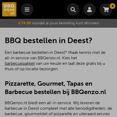
0
Winkelmand
€ 74,95
voordat je jouw bestelling kunt afronden
Subtotaal
€
0,00
Wijzig winkelmand
Bestellen
BBQ bestellen in Deest?
Je winkelwagen is momenteel leeg.
Een barbecue bestellen in Deest? Maak kennis met de
all-in service van BBQenzo.nl. Kies het
barbecuepakket
van uw keuze en laat deze gratis bij u
thuis of op locatie bezorgen.
Pizzarette, Gourmet, Tapas en
Barbecue bestellen bij BBQenzo.nl
BBQenzo.nl biedt een all-in service. Wij leveren de
barbecue in Deest compleet met alle benodigdheden: de
barbecue, gourmetstel of pizzarette en uiteraard servies