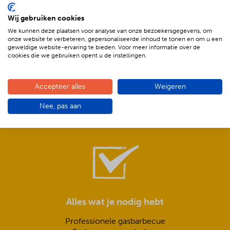
Wij gebruiken cookies
We kunnen deze plaatsen voor analyse van onze bezoekersgegevens, om
onze website te verbeteren, gepersonaliseerde inhoud te tonen en om u een
geweldige website-ervaring te bieden. Voor meer informatie over de
cookies die we gebruiken opent u de instellingen.
Compleet is ook écht compleet!
Accepteer alles
Weigeren
Frisse salades,
Nee, pas aan
smeuïge sauzen,
knapperig stokbrood met kruidenboter
Alles wat je nodig hebt
Professionele gasbarbecue