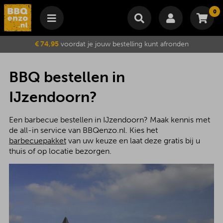
0
Winkelmand
€ 74,95
voordat je jouw bestelling kunt afronden
Subtotaal
€
0,00
Wijzig winkelmand
Bestellen
BBQ bestellen in
Je winkelwagen is momenteel leeg.
IJzendoorn?
Een barbecue bestellen in IJzendoorn? Maak kennis met
de all-in service van BBQenzo.nl. Kies het
barbecuepakket
van uw keuze en laat deze gratis bij u
thuis of op locatie bezorgen.