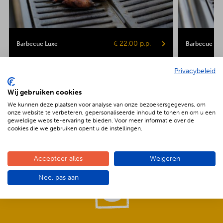
€ 22.00 p.p.
Barbecue Luxe
Barbecue Veg
Kipsaté
Biefstuk
Shaslick
Spare ribs
Hamburger
Gepofte aardap
Privacybeleid
Maiskolf
Wij gebruiken cookies
We kunnen deze plaatsen voor analyse van onze bezoekersgegevens, om
onze website te verbeteren, gepersonaliseerde inhoud te tonen en om u een
geweldige website-ervaring te bieden. Voor meer informatie over de
cookies die we gebruiken opent u de instellingen.
De voordelen van BBQenzo.nl
Accepteer alles
Weigeren
Nee, pas aan