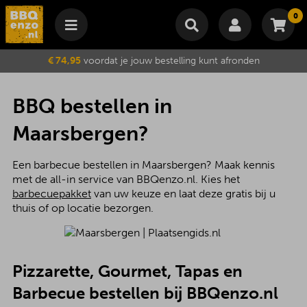
0
Winkelmand
€ 74,95
voordat je jouw bestelling kunt afronden
Subtotaal
€
0,00
Wijzig winkelmand
Bestellen
BBQ bestellen in
Je winkelwagen is momenteel leeg.
Maarsbergen?
Een barbecue bestellen in Maarsbergen? Maak kennis
met de all-in service van BBQenzo.nl. Kies het
barbecuepakket
van uw keuze en laat deze gratis bij u
thuis of op locatie bezorgen.
Pizzarette, Gourmet, Tapas en
Barbecue bestellen bij BBQenzo.nl