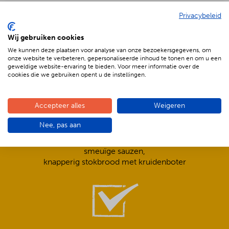
Privacybeleid
De voordelen van BBQenzo.nl
Wij gebruiken cookies
We kunnen deze plaatsen voor analyse van onze bezoekersgegevens, om
onze website te verbeteren, gepersonaliseerde inhoud te tonen en om u een
geweldige website-ervaring te bieden. Voor meer informatie over de
cookies die we gebruiken opent u de instellingen.
Accepteer alles
Weigeren
Compleet is ook écht compleet!
Nee, pas aan
Frisse salades,
smeuïge sauzen,
knapperig stokbrood met kruidenboter