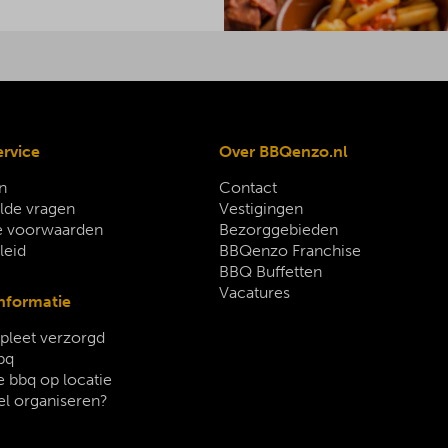
ervice
Over BBQenzo.nl
n
Contact
lde vragen
Vestigingen
 voorwaarden
Bezorggebieden
leid
BBQenzo Franchise
BBQ Buffetten
Vacatures
nformatie
leet verzorgd
bq
 bbq op locatie
el organiseren?