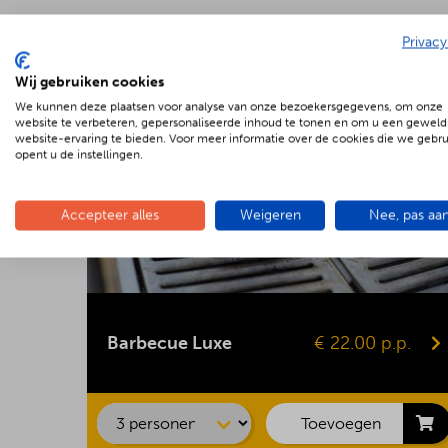
Privacy
Wij gebruiken cookies
We kunnen deze plaatsen voor analyse van onze bezoekersgegevens, om onze
website te verbeteren, gepersonaliseerde inhoud te tonen en om u een geweld
website-ervaring te bieden. Voor meer informatie over de cookies die we gebr
opent u de instellingen.
Accepteer alles
Weigeren
Nee, pas aa
Kipsaté
Biefstuk
Barbecue Luxe
€ 22.00 p.p.
Shaslick
Spare ribs
Hamburger
Toevoegen