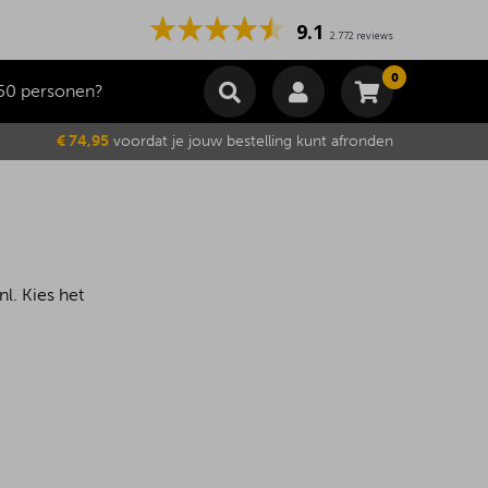
9.1
2.772 reviews
0
50 personen?
Winkelmand
€ 74,95
voordat je jouw bestelling kunt afronden
Subtotaal
€
0,00
Wijzig winkelmand
Bestellen
Je winkelwagen is momenteel leeg.
l. Kies het