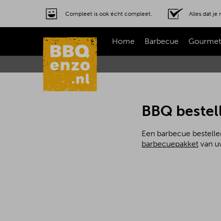
Compleet is ook écht compleet.
Alles dat j
Home
Barbecue
Gourmet
BBQ bestell
Een barbecue bestellen
barbecuepakket
van uw