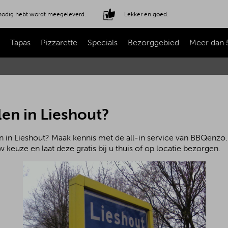
e nodig hebt wordt meegeleverd.
Lekker én goed.
Tapas
Pizzarette
Specials
Bezorggebied
Meer dan 
en in Lieshout?
 in Lieshout? Maak kennis met de all-in service van BBQenzo.n
 keuze en laat deze gratis bij u thuis of op locatie bezorgen.