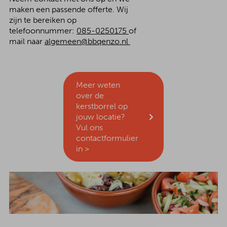
maken een passende offerte. Wij
zijn te bereiken op
t
elefoonnummer:
085-0250175
of
mail naar
algemeen@bbqenzo.nl
Meer weten
over de
kerstborrel op
jouw locatie?
Vul ons
contactformulier
in >