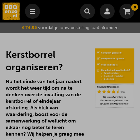
0
Winkelmand
€ 74,95
voordat je jouw bestelling kunt afronden
Subtotaal
€
0,00
Wijzig winkelmand
Bestellen
Je winkelwagen is momenteel leeg.
Kerstborrel
organiseren?
Nu het einde van het jaar nadert
wordt het weer tijd om na te
denken over de invulling van de
kerstborrel of eindejaar
afsluiting. Als blijk van
waardering, boost voor de
samenwerking of wellicht om
elkaar nog beter te leren
kennen? Wij helpen je graag mee