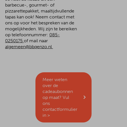
barbecue-, gourmet- of
pizzarettepakket, maaltijdvullende
tapas kan ook! Neem contact met
ons op voor het bespreken van de
mogelijkheden. Wij zijn te bereiken
op t
elefoonnummer:
085-
0250175
of mail naar
algemeen@bbqenzo.nl
Meer weten
over de
cadeaubonnen
op maat? Vul
ons
contactformulier
in >