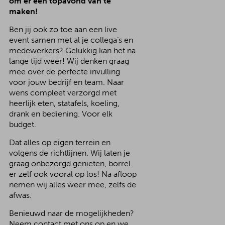
om er een topavond van te
maken!
Ben jij ook zo toe aan een live
event samen met al je collega’s en
medewerkers? Gelukkig kan het na
lange tijd weer! Wij denken graag
mee over de perfecte invulling
voor jouw bedrijf en team. Naar
wens compleet verzorgd met
heerlijk eten, statafels, koeling,
drank en bediening. Voor elk
budget.
Dat alles op eigen terrein en
volgens de richtlijnen. Wij laten je
graag onbezorgd genieten, borrel
er zelf ook vooral op los! Na afloop
nemen wij alles weer mee, zelfs de
afwas.
Benieuwd naar de mogelijkheden?
Neem contact met ons op en we