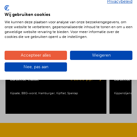
Privacybeleid
BBQenzo
Wij gebruiken cookies
Keuz
We kunnen deze plaatsen voor analyse van onze bezoekersgegevens, om
onze website te verbeteren, gepersonaliseerde inhoud te tonen en om u een
geweldige website-ervaring te bieden. Voor meer informatie over de
cookies die we gebruiken opent u de instellingen.
Accepteer alles
Weigeren
Nee, pas aan
€ 18.00 p.p.
Barbecue Classic
Barbecue Pop
Kipsaté
BBQ-worst
Hamburger
Kipfilet
Speklap
Kippendijenspie