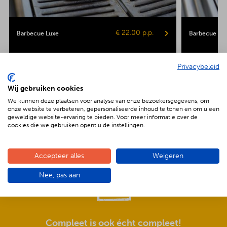
€ 22.00 p.p.
Barbecue Luxe
Barbecue Veg
Kipsaté
Biefstuk
Shaslick
Spare ribs
Hamburger
Gepofte aardap
Privacybeleid
Maiskolf
Wij gebruiken cookies
We kunnen deze plaatsen voor analyse van onze bezoekersgegevens, om
onze website te verbeteren, gepersonaliseerde inhoud te tonen en om u een
geweldige website-ervaring te bieden. Voor meer informatie over de
cookies die we gebruiken opent u de instellingen.
De voordelen van BBQenzo.nl
Accepteer alles
Weigeren
Nee, pas aan
Compleet is ook écht compleet!