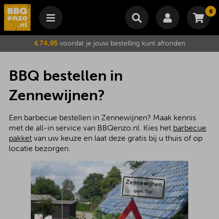
0
Winkelmand
€ 74,95
voordat je jouw bestelling kunt afronden
Subtotaal
€
0,00
Wijzig winkelmand
Bestellen
BBQ bestellen in
Je winkelwagen is momenteel leeg.
Zennewijnen?
Een barbecue bestellen in Zennewijnen? Maak kennis
met de all-in service van BBQenzo.nl. Kies het
barbecue
pakket
van uw keuze en laat deze gratis bij u thuis of op
locatie bezorgen.