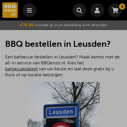
0
Winkelmand
€ 74,95
voordat je jouw bestelling kunt afronden
Subtotaal
€
0,00
Wijzig winkelmand
Bestellen
BBQ bestellen in Leusden?
Je winkelwagen is momenteel leeg.
Een barbecue bestellen in Leusden? Maak kennis met de
all-in service van BBQenzo.nl. Kies het
barbecuepakket
van uw keuze en laat deze gratis bij u
thuis of op locatie bezorgen.