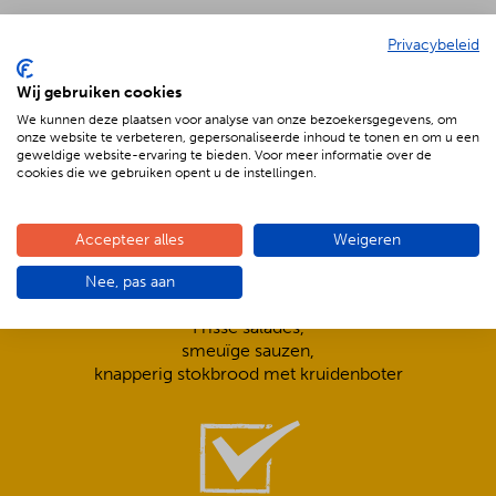
Privacybeleid
Wij gebruiken cookies
De voordelen van BBQenzo.nl
We kunnen deze plaatsen voor analyse van onze bezoekersgegevens, om
onze website te verbeteren, gepersonaliseerde inhoud te tonen en om u een
geweldige website-ervaring te bieden. Voor meer informatie over de
cookies die we gebruiken opent u de instellingen.
Accepteer alles
Weigeren
Nee, pas aan
Compleet is ook écht compleet!
Frisse salades,
smeuïge sauzen,
knapperig stokbrood met kruidenboter