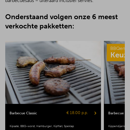
barbecuesaus – uiteraard inclusief servies.
Onderstaand volgen onze 6 meest
verkochte pakketten:
BBQenzo
Keuz
€ 18.00 p.p.
Barbecue Classic
Barbecue Pop
Kipsaté
BBQ-worst
Hamburger
Kipfilet
Speklap
Kippendijenspie