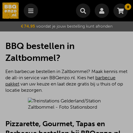
0
Winkelmand
€ 74,95
voordat je jouw bestelling kunt afronden
Subtotaal
€
0,00
Wijzig winkelmand
Bestellen
BBQ bestellen in
Je winkelwagen is momenteel leeg.
Zaltbommel?
Een barbecue bestellen in Zaltbommel? Maak kennis met
de all-in service van BBQenzo.nl. Kies het
barbecue
pakket
van uw keuze en laat deze gratis bij u thuis of op
locatie bezorgen.
Pizzarette, Gourmet, Tapas en