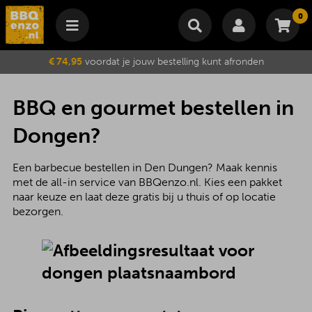
0
Winkelmand
€ 74,95
voordat je jouw bestelling kunt afronden
Subtotaal
€
0,00
Wijzig winkelmand
Bestellen
BBQ en gourmet bestellen in
Je winkelwagen is momenteel leeg.
Dongen?
Een barbecue bestellen in Den Dungen? Maak kennis
met de all-in service van BBQenzo.nl. Kies een pakket
naar keuze en laat deze gratis bij u thuis of op locatie
bezorgen.