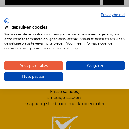
Privacybeleid
Wij gebruiken cookies
De voordelen van BBQenzo.nl
We kunnen deze plaatsen voor analyse van onze bezoekersgegevens, om
onze website te verbeteren, gepersonaliseerde inhoud te tonen en om u een
geweldige website-ervaring te bieden. Voor meer informatie over de
cookies die we gebruiken opent u de instellingen.
Accepteer alles
Weigeren
Nee, pas aan
Compleet is ook écht compleet!
Frisse salades,
smeuïge sauzen,
knapperig stokbrood met kruidenboter