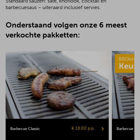
Standaard sauzen: saté, knoflook, cocktail en
barbecuesaus – uiteraard inclusief servies.
Onderstaand volgen onze 6 meest
verkochte pakketten:
BBQenzo
Keuz
€ 18.00 p.p.
Barbecue Classic
Barbecue Pop