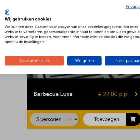
Privacy
Wij gebruiken cookies
We kunnen deze plaatsen voor analyse van onze bezoekersgegevens, om onze
website te verbeteren, gepersonaliseerde inhoud te tonen en om u een geweld
website-ervaring te bieden. Voor meer informatie over de cookies die we gebr
opent u de instellingen.
Accepteer alles
Weigeren
Nee, pas aa
Kipsaté
Biefstuk
Barbecue Luxe
€ 22.00 p.p.
Shaslick
Spare ribs
Hamburger
Toevoegen