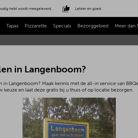
e nodig hebt wordt meegeleverd.
Lekker én goed.
Tapas
Pizzarette
Specials
Bezorggebied
Meer dan 
len in Langenboom?
n in Langenboom? Maak kennis met de all-in service van BBQen
 keuze en laat deze gratis bij u thuis of op locatie bezorgen.