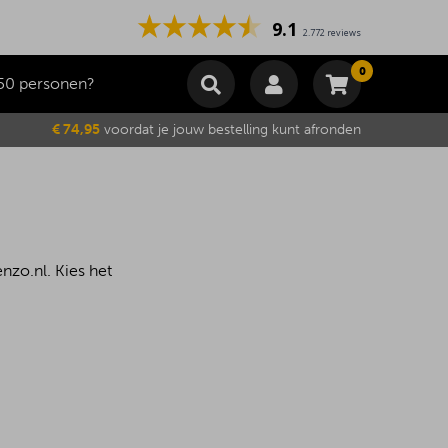
9.1
2.772 reviews
0
50 personen?
Winkelmand
€ 74,95
voordat je jouw bestelling kunt afronden
Subtotaal
€
0,00
Wijzig winkelmand
Bestellen
Je winkelwagen is momenteel leeg.
zo.nl. Kies het