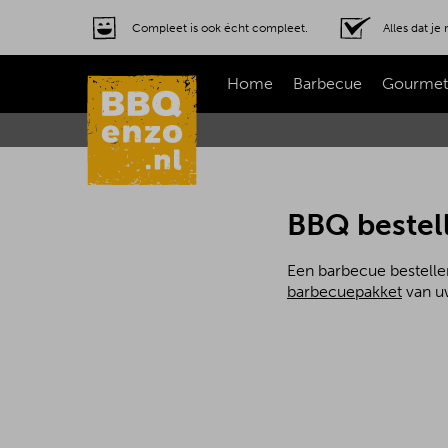
Compleet is ook écht compleet.
Alles dat j
Home
Barbecue
Gourmet
BBQ bestel
Een barbecue bestelle
barbecuepakket
van uw