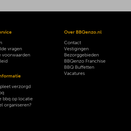
ervice
Over BBQenzo.nl
n
Contact
lde vragen
Vestigingen
 voorwaarden
Bezorggebieden
leid
BBQenzo Franchise
BBQ Buffetten
Vacatures
nformatie
leet verzorgd
bq
 bbq op locatie
el organiseren?