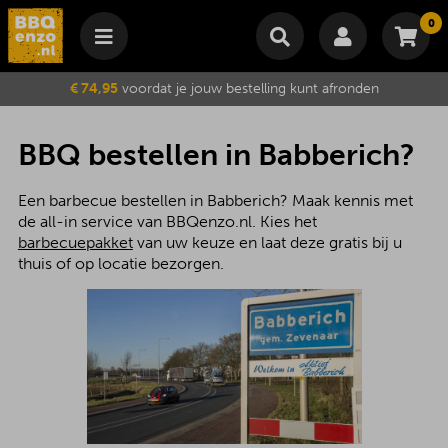
0
Winkelmand
€ 74,95
voordat je jouw bestelling kunt afronden
Subtotaal
€
0,00
Wijzig winkelmand
Bestellen
BBQ bestellen in Babberich?
Je winkelwagen is momenteel leeg.
Een barbecue bestellen in Babberich? Maak kennis met
de all-in service van BBQenzo.nl. Kies het
barbecuepakket
van uw keuze en laat deze gratis bij u
thuis of op locatie bezorgen.