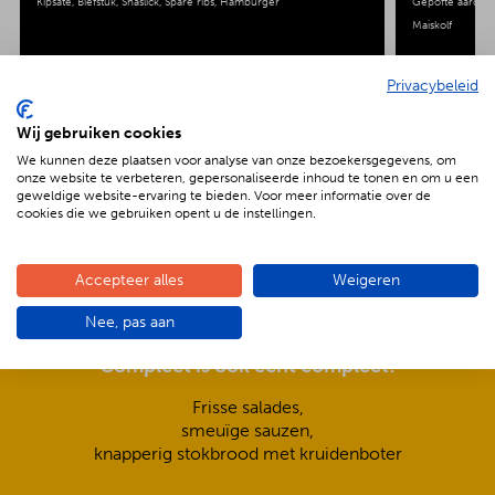
Kipsaté
Biefstuk
Shaslick
Spare ribs
Hamburger
Gepofte aardap
Maiskolf
Privacybeleid
Wij gebruiken cookies
We kunnen deze plaatsen voor analyse van onze bezoekersgegevens, om
De voordelen van BBQenzo.nl
onze website te verbeteren, gepersonaliseerde inhoud te tonen en om u een
geweldige website-ervaring te bieden. Voor meer informatie over de
cookies die we gebruiken opent u de instellingen.
Accepteer alles
Weigeren
Nee, pas aan
Compleet is ook écht compleet!
Frisse salades,
smeuïge sauzen,
knapperig stokbrood met kruidenboter