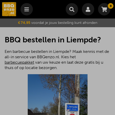
0
Winkelmand
€ 74,95
voordat je jouw bestelling kunt afronden
Subtotaal
€
0,00
Wijzig winkelmand
Bestellen
BBQ bestellen in Liempde?
Je winkelwagen is momenteel leeg.
Een barbecue bestellen in Liempde? Maak kennis met de
all-in service van BBQenzo.nl. Kies het
barbecuepakket
van uw keuze en laat deze gratis bij u
thuis of op locatie bezorgen.