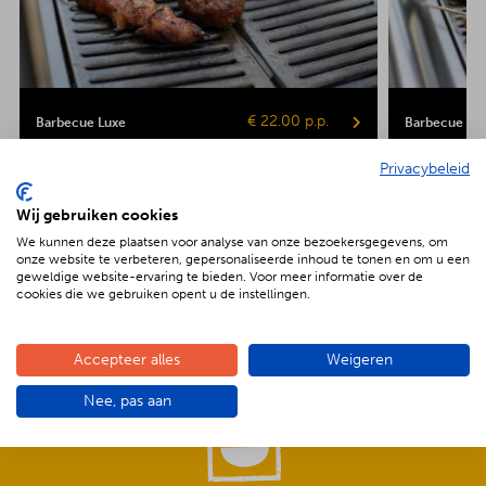
€ 22.00 p.p.
Barbecue Luxe
Barbecue Veg
Privacybeleid
Kipsaté
Biefstuk
Shaslick
Spare ribs
Hamburger
Gepofte aardap
Maiskolf
Wij gebruiken cookies
We kunnen deze plaatsen voor analyse van onze bezoekersgegevens, om
onze website te verbeteren, gepersonaliseerde inhoud te tonen en om u een
geweldige website-ervaring te bieden. Voor meer informatie over de
cookies die we gebruiken opent u de instellingen.
De voordelen van BBQenzo.nl
Accepteer alles
Weigeren
Nee, pas aan