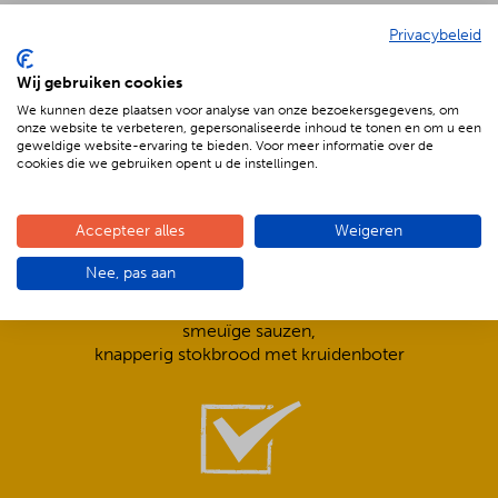
Privacybeleid
De voordelen van BBQenzo.nl
Wij gebruiken cookies
We kunnen deze plaatsen voor analyse van onze bezoekersgegevens, om
onze website te verbeteren, gepersonaliseerde inhoud te tonen en om u een
geweldige website-ervaring te bieden. Voor meer informatie over de
cookies die we gebruiken opent u de instellingen.
Accepteer alles
Weigeren
Compleet is ook écht compleet!
Nee, pas aan
Frisse salades,
smeuïge sauzen,
knapperig stokbrood met kruidenboter