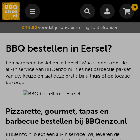
0
Winkelmand
€ 74,95
voordat je jouw bestelling kunt afronden
Subtotaal
€
0,00
Wijzig winkelmand
Bestellen
BBQ bestellen in Eersel?
Je winkelwagen is momenteel leeg.
Een barbecue bestellen in Eersel? Maak kennis met de
all-in service van BBQenzo.nl. Kies het barbecue pakket
van uw keuze en laat deze gratis bij u thuis of op locatie
bezorgen.
Pizzarette, gourmet, tapas en
barbecue
bestellen bij BBQenzo.nl
BBQenzo.nl biedt een all-in service. Wij leveren de