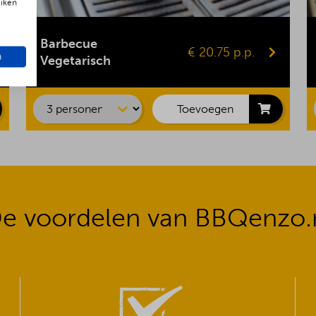
uiken
Gepofte aardappel
Vegaburger
Barbecue
€ 20.75 p.p.
Groentespies
n
Vegetarisch
Portobello
Maiskolf
Toevoegen
e voordelen van BBQenzo.