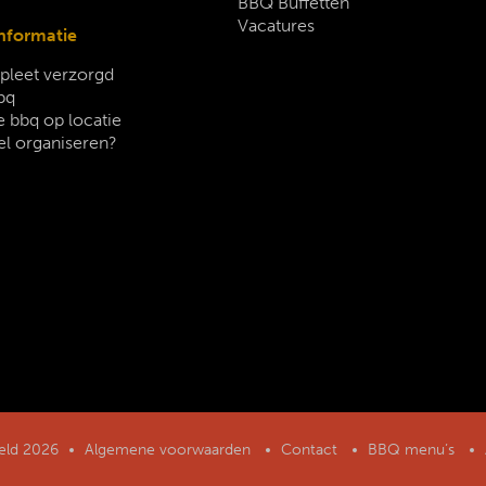
BBQ Buffetten
Vacatures
nformatie
leet verzorgd
bq
 bbq op locatie
el organiseren?
geld 2026
Algemene voorwaarden
Contact
BBQ menu’s