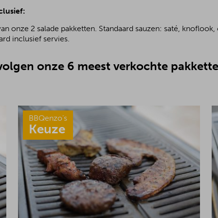
clusief:
van onze 2 salade pakketten. Standaard sauzen: saté, knoflook, 
rd inclusief servies.
olgen onze 6 meest verkochte pakkette
BBQenzo’s
Keuze