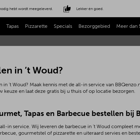
e nodig hebt wordt meegeleverd.
Lekker én goed.
Tapas
Pizzarette
Specials
Bezorggebied
Meer dan 
en in ’t Woud?
 in ’t Woud? Maak kennis met de all-in service van BBQenzo.nl
 keuze en laat deze gratis bij u thuis of op locatie bezorgen.
ourmet, Tapas en Barbecue bestellen bij
ll-in service. Wij leveren de barbecue in ’t Woud compleet me
becue, gourmetstel of pizzarette en uiteraard servies en beste