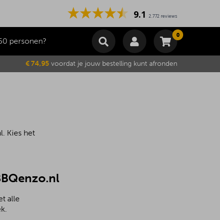
9.1
2.772 reviews
0
50 personen?
Winkelmand
€ 74,95
voordat je jouw bestelling kunt afronden
Subtotaal
€
0,00
Wijzig winkelmand
Bestellen
Je winkelwagen is momenteel leeg.
. Kies het
 BBQenzo.nl
t alle
k.