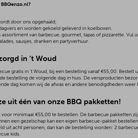
j BBQenzo.nl?
;
ordt door ons opgehaald;
 dagvers en worden gekoeld geleverd in koelboxen.
assortiment van barbecue, gourmet, tapas of pizzarette. Vul u
lades, sausjes, dranken en partyverhuur.
zorgd in ’t Woud
ue gratis in ‘t Woud, bij een bestelling vanaf €55,00. Bestelt u
 de bestelling de volgende dag in huis. De versproducten bezo
ende dag komen wij de afwas en andere benodigdheden weer b
e uit één van onze BBQ pakketten!
 voor minimaal €55,00 te bestellen. De barbecue pakketten zijn
nnen een gezelschap kan een eigen barbecue-pakket bestellen.
ld uit acht personen, dan kan de bestelling worden: 2 barbecu
ecue kids.