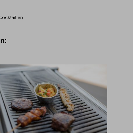
cocktail en
n: