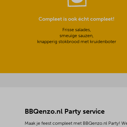
Compleet is ook écht compleet!
Frisse salades,
smeuïge sauzen,
knapperig stokbrood met kruidenboter
BBQenzo.nl Party service
Maak je feest compleet met BBQenzo.nl Party! 