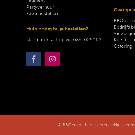
Dranken
Partyverhuur
Overige i
Extra bestellen
BBQ comp
Bedrijfs b
Hulp nodig bij je bestellen?
Verzorgde
Neem contact op via
085-0250175
Kerstborr
Catering
© BBQenzo | heerlijk eten, lekker gere