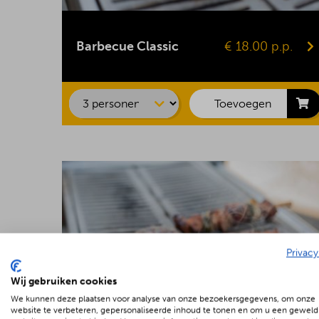
Kipsaté
BBQ-worst
Barbecue Classic
€ 18.00 p.p.
Hamburger
Kipfilet
Speklap
Toevoegen
Privacy
Wij gebruiken cookies
We kunnen deze plaatsen voor analyse van onze bezoekersgegevens, om onze
website te verbeteren, gepersonaliseerde inhoud te tonen en om u een geweld