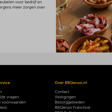
meubelen voor bedrijf en
 nergens meer zorgen over
ervice
Over BBQenzo.nl
n
Contact
lde vragen
Vestigingen
 voorwaarden
Bezorggebieden
leid
BBQenzo Franchise