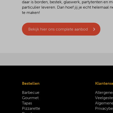
daar is borden, bestek, glaswerk, partytenten en 
particulier leveren. Dan hoef jij je echt helemaal
te maken!
Bekijk hier ons complete aanbod
Bestellen
Klantens
Barbecue
Allergene
Gourmet
Veelgeste
Tapas
Algemene
Pizzarette
Privacybe