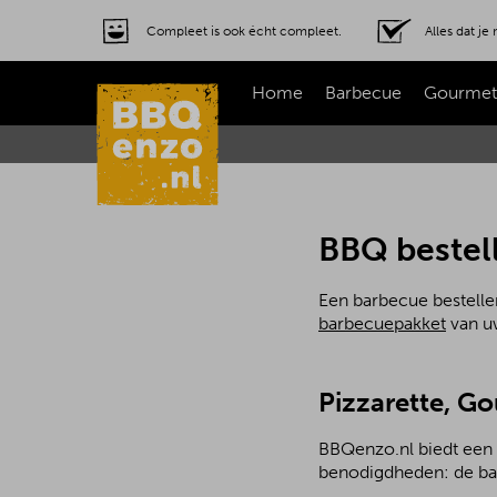
Compleet is ook écht compleet.
Alles dat j
Home
Barbecue
Gourmet
BBQ bestell
Een barbecue bestellen
barbecuepakket
van uw
Pizzarette, G
BBQenzo.nl biedt een a
benodigdheden: de bar