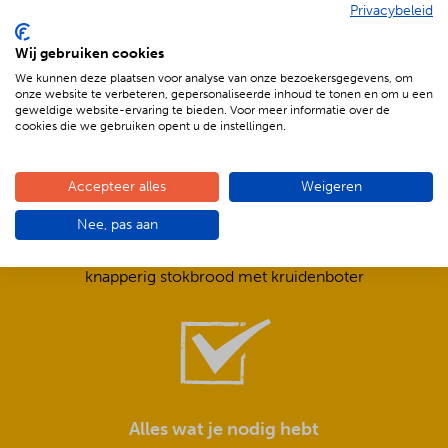
Privacybeleid
De voordelen van BBQenzo.nl
Wij gebruiken cookies
We kunnen deze plaatsen voor analyse van onze bezoekersgegevens, om
onze website te verbeteren, gepersonaliseerde inhoud te tonen en om u een
geweldige website-ervaring te bieden. Voor meer informatie over de
cookies die we gebruiken opent u de instellingen.
Accepteer alles
Weigeren
Compleet is ook écht compleet!
Nee, pas aan
Frisse salades,
smeuïge sauzen,
knapperig stokbrood met kruidenboter
Alles wat je nodig hebt