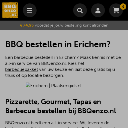
0
Winkelmand
€ 74,95
voordat je jouw bestelling kunt afronden
Subtotaal
€
0,00
Wijzig winkelmand
Bestellen
BBQ bestellen in Erichem?
Je winkelwagen is momenteel leeg.
Een barbecue bestellen in Erichem? Maak kennis met de
all-in service van BBQenzo.nl. Kies het
barbecuepakket
van uw keuze en laat deze gratis bij u
thuis of op locatie bezorgen.
Pizzarette, Gourmet, Tapas en
Barbecue bestellen bij BBQenzo.nl
BBQenzo.nl biedt een all-in service. Wij leveren de