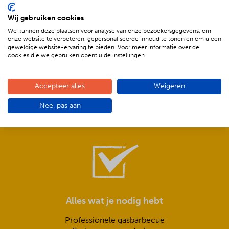
Wij gebruiken cookies
We kunnen deze plaatsen voor analyse van onze bezoekersgegevens, om
onze website te verbeteren, gepersonaliseerde inhoud te tonen en om u een
geweldige website-ervaring te bieden. Voor meer informatie over de
cookies die we gebruiken opent u de instellingen.
Compleet is ook écht compleet!
Accepteer alles
Weigeren
Frisse salades,
Nee, pas aan
smeuïge sauzen,
knapperig stokbrood met kruidenboter
Alles wat je nodig hebt
Professionele gasbarbecue