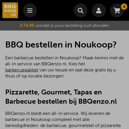
0
Winkelmand
€ 74,95
voordat je jouw bestelling kunt afronden
Subtotaal
€
0,00
Wijzig winkelmand
Bestellen
BBQ bestellen in Noukoop?
Je winkelwagen is momenteel leeg.
Een barbecue bestellen in Noukoop? Maak kennis met de
all-in service van BBQenzo.nl. Kies het
barbecuepakket
van uw keuze en laat deze gratis bij u
thuis of op locatie bezorgen.
Pizzarette, Gourmet, Tapas en
Barbecue bestellen bij BBQenzo.nl
BBQenzo.nl biedt een all-in service. Wij leveren de
barbecue in Noukoop compleet met alle
benodigdheden: de barbecue, gourmetstel of pizzarette