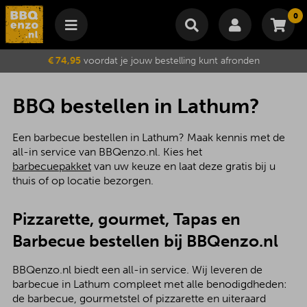
0
Winkelmand
€ 74,95
voordat je jouw bestelling kunt afronden
Subtotaal
€
0,00
Wijzig winkelmand
Bestellen
BBQ bestellen in Lathum?
Je winkelwagen is momenteel leeg.
Een barbecue bestellen in Lathum? Maak kennis met de
all-in service van BBQenzo.nl. Kies het
barbecuepakket
van uw keuze en laat deze gratis bij u
thuis of op locatie bezorgen.
Pizzarette, gourmet, Tapas en
Barbecue bestellen bij BBQenzo.nl
BBQenzo.nl biedt een all-in service. Wij leveren de
barbecue in Lathum compleet met alle benodigdheden:
de barbecue, gourmetstel of pizzarette en uiteraard