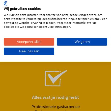
Wij gebruiken cookies
We kunnen deze plaatsen voor analyse van onze bezoekersgegevens, om
onze website te verbeteren, gepersonaliseerde inhoud te tonen en om u een
geweldige website-ervaring te bieden. Voor meer informatie over de
cookies die we gebruiken opent u de instellingen.
Compleet is ook écht compleet!
Accepteer alles
Weigeren
Frisse salades,
Nee, pas aan
smeuïge sauzen,
knapperig stokbrood met kruidenboter
Alles wat je nodig hebt
Professionele gasbarbecue