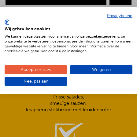
Privacybeleid
Wij gebruiken cookies
De voordelen van BBQenzo.nl
We kunnen deze plaatsen voor analyse van onze bezoekersgegevens, om
onze website te verbeteren, gepersonaliseerde inhoud te tonen en om u een
geweldige website-ervaring te bieden. Voor meer informatie over de
cookies die we gebruiken opent u de instellingen.
Accepteer alles
Weigeren
Nee, pas aan
Compleet is ook écht compleet!
Frisse salades,
smeuïge sauzen,
knapperig stokbrood met kruidenboter