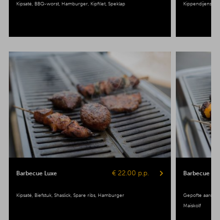
Kipsaté
BBQ-worst
Hamburger
Kipfilet
Speklap
Kippendijenspie
€ 22.00 p.p.
Barbecue Luxe
Barbecue Veg
Kipsaté
Biefstuk
Shaslick
Spare ribs
Hamburger
Gepofte aardap
Maiskolf