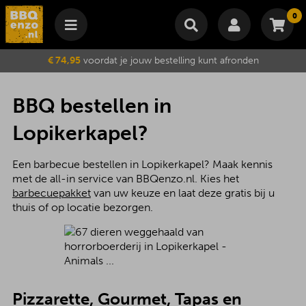
0
Winkelmand
€ 74,95
voordat je jouw bestelling kunt afronden
Subtotaal
€
0,00
Wijzig winkelmand
Bestellen
BBQ bestellen in
Je winkelwagen is momenteel leeg.
Lopikerkapel?
Een barbecue bestellen in Lopikerkapel? Maak kennis
met de all-in service van BBQenzo.nl. Kies het
barbecuepakket
van uw keuze en laat deze gratis bij u
thuis of op locatie bezorgen.
Pizzarette, Gourmet, Tapas en