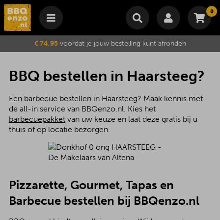
0
Winkelmand
€ 74,95
voordat je jouw bestelling kunt afronden
Subtotaal
€
0,00
Wijzig winkelmand
Bestellen
BBQ bestellen in Haarsteeg?
Je winkelwagen is momenteel leeg.
Een barbecue bestellen in Haarsteeg? Maak kennis met
de all-in service van BBQenzo.nl. Kies het
barbecuepakket
van uw keuze en laat deze gratis bij u
thuis of op locatie bezorgen.
Pizzarette, Gourmet, Tapas en
Barbecue bestellen bij BBQenzo.nl