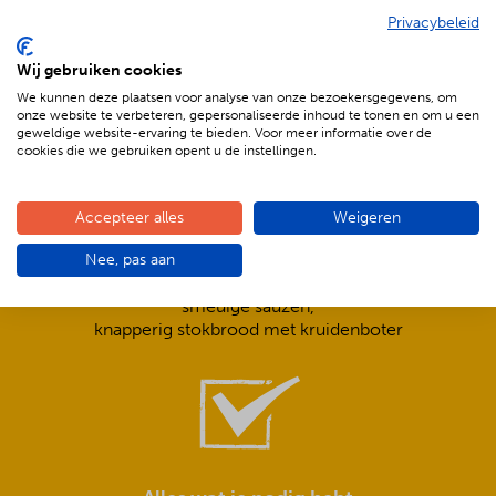
Privacybeleid
De voordelen van BBQenzo.nl
Wij gebruiken cookies
We kunnen deze plaatsen voor analyse van onze bezoekersgegevens, om
onze website te verbeteren, gepersonaliseerde inhoud te tonen en om u een
geweldige website-ervaring te bieden. Voor meer informatie over de
cookies die we gebruiken opent u de instellingen.
Accepteer alles
Weigeren
Compleet is ook écht compleet!
Nee, pas aan
Frisse salades,
smeuïge sauzen,
knapperig stokbrood met kruidenboter