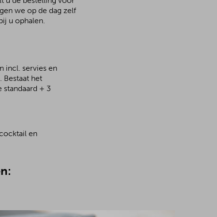
t u de bestelling voor
rgen we op de dag zelf
ij u ophalen.
 incl. servies en
 Bestaat het
e standaard + 3
cocktail en
n: