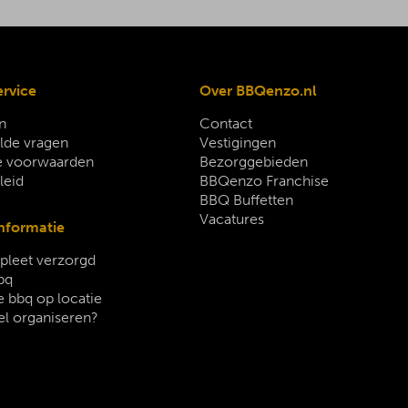
ervice
Over BBQenzo.nl
n
Contact
lde vragen
Vestigingen
 voorwaarden
Bezorggebieden
leid
BBQenzo Franchise
BBQ Buffetten
Vacatures
nformatie
leet verzorgd
bq
 bbq op locatie
el organiseren?