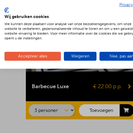
Privacy
Wij gebruiken cookies
We kunnen deze plaatsen voor analyse van onze bezoekersgegevens, om onze
website te verbeteren, gepersonaliseerde inhoud te tonen en om u een geweld
website-ervaring te bieden. Voor meer informatie over de cookies die we gebr
opent u de instellingen.
Accepteer alles
Weigeren
Nee, pas aa
Kipsaté
Biefstuk
Barbecue Luxe
€ 22.00 p.p.
Shaslick
Spare ribs
Hamburger
Toevoegen