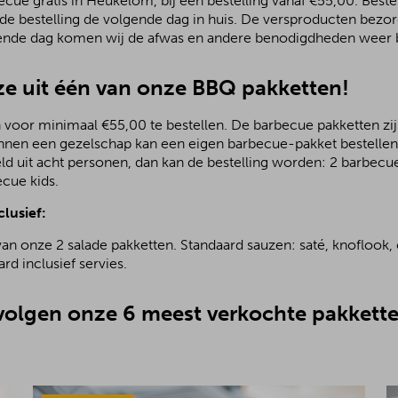
ue gratis in Heukelom, bij een bestelling vanaf €55,00. Bestel
 de bestelling de volgende dag in huis. De versproducten bezo
ende dag komen wij de afwas en andere benodigdheden weer b
e uit één van onze BBQ pakketten!
 voor minimaal €55,00 te bestellen. De barbecue pakketten zijn
nnen een gezelschap kan een eigen barbecue-pakket bestellen.
ld uit acht personen, dan kan de bestelling worden: 2 barbecu
ecue kids.
clusief:
van onze 2 salade pakketten. Standaard sauzen: saté, knoflook, 
rd inclusief servies.
olgen onze 6 meest verkochte pakkette