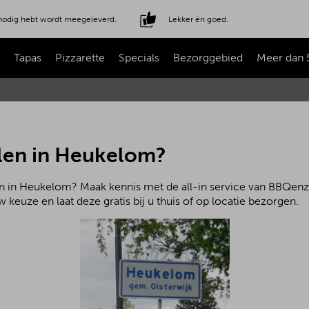
e nodig hebt wordt meegeleverd.
Lekker én goed.
Tapas
Pizzarette
Specials
Bezorggebied
Meer dan 
len in Heukelom?
n in Heukelom? Maak kennis met de all-in service van BBQenzo
 keuze en laat deze gratis bij u thuis of op locatie bezorgen.