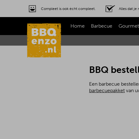
Compleet is ook écht compleet.
Alles dat j
Home
Barbecue
Gourmet
BBQ bestel
Een barbecue bestelle
barbecuepakket
van uw