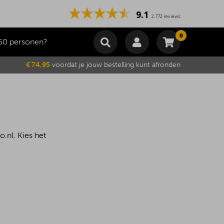
9.1
2.772 reviews
0
50 personen?
Winkelmand
€ 74,95
voordat je jouw bestelling kunt afronden
Subtotaal
€
0,00
Wijzig winkelmand
Bestellen
Je winkelwagen is momenteel leeg.
.nl. Kies het