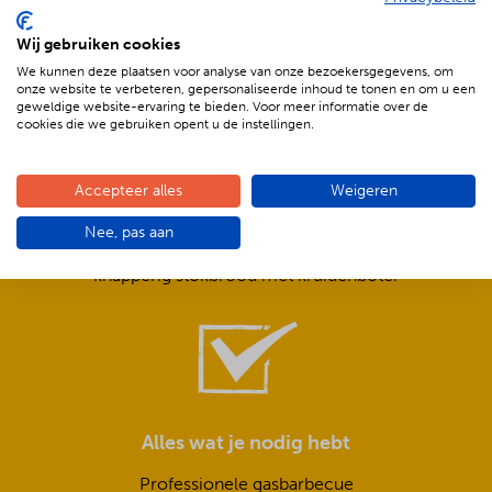
De voordelen van BBQenzo.nl
Wij gebruiken cookies
We kunnen deze plaatsen voor analyse van onze bezoekersgegevens, om
onze website te verbeteren, gepersonaliseerde inhoud te tonen en om u een
geweldige website-ervaring te bieden. Voor meer informatie over de
cookies die we gebruiken opent u de instellingen.
Compleet is ook écht compleet!
Accepteer alles
Weigeren
Frisse salades,
Nee, pas aan
smeuïge sauzen,
knapperig stokbrood met kruidenboter
Alles wat je nodig hebt
Professionele gasbarbecue