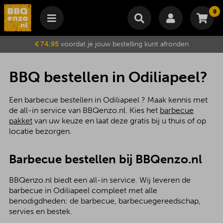
0
Winkelmand
€ 74,95
voordat je jouw bestelling kunt afronden
Subtotaal
€
0,00
Wijzig winkelmand
Bestellen
BBQ bestellen in Odiliapeel?
Je winkelwagen is momenteel leeg.
Een barbecue bestellen in Odiliapeel ? Maak kennis met
de all-in service van BBQenzo.nl. Kies het
barbecue
pakket
van uw keuze en laat deze gratis bij u thuis of op
locatie bezorgen.
Barbecue bestellen bij BBQenzo.nl
BBQenzo.nl biedt een all-in service. Wij leveren de
barbecue in Odiliapeel compleet met alle
benodigdheden: de barbecue, barbecuegereedschap,
servies en bestek.