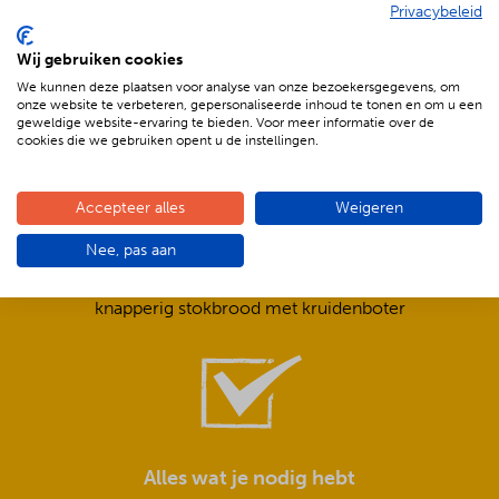
Privacybeleid
De voordelen van BBQenzo.nl
Wij gebruiken cookies
We kunnen deze plaatsen voor analyse van onze bezoekersgegevens, om
onze website te verbeteren, gepersonaliseerde inhoud te tonen en om u een
geweldige website-ervaring te bieden. Voor meer informatie over de
cookies die we gebruiken opent u de instellingen.
Accepteer alles
Weigeren
Compleet is ook écht compleet!
Nee, pas aan
Frisse salades,
smeuïge sauzen,
knapperig stokbrood met kruidenboter
Alles wat je nodig hebt