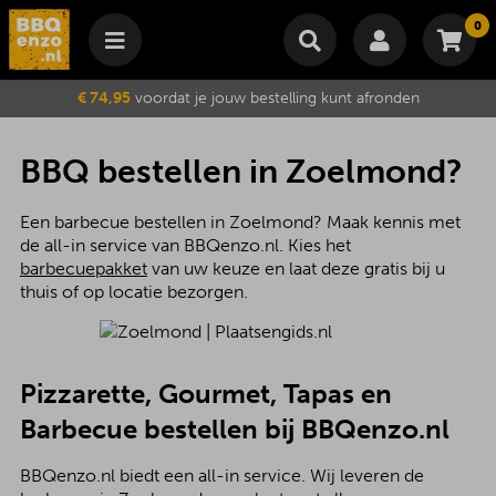
0
Winkelmand
€ 74,95
voordat je jouw bestelling kunt afronden
Subtotaal
€
0,00
Wijzig winkelmand
Bestellen
BBQ bestellen in Zoelmond?
Je winkelwagen is momenteel leeg.
Een barbecue bestellen in Zoelmond? Maak kennis met
de all-in service van BBQenzo.nl. Kies het
barbecuepakket
van uw keuze en laat deze gratis bij u
thuis of op locatie bezorgen.
Pizzarette, Gourmet, Tapas en
Barbecue bestellen bij BBQenzo.nl
BBQenzo.nl biedt een all-in service. Wij leveren de