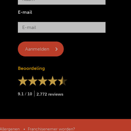
E-mail
Beoordeling
/
9.1
10
2.772 reviews
Allergenen
Franchisenemer worden?