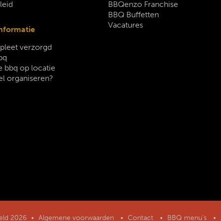
leid
BBQenzo Franchise
BBQ Buffetten
Vacatures
nformatie
leet verzorgd
bq
 bbq op locatie
el organiseren?
geld 2026
Algemene voorwaarden
Contact
BBQ menu’s