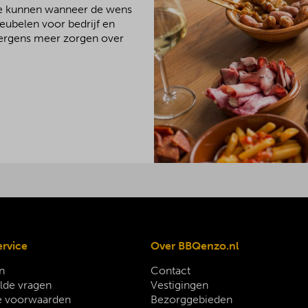
We kunnen wanneer de wens
meubelen voor bedrijf en
 nergens meer zorgen over
ervice
Over BBQenzo.nl
n
Contact
lde vragen
Vestigingen
 voorwaarden
Bezorggebieden