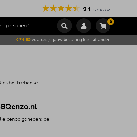
9.1
2.772 reviews
0
50 personen?
Winkelmand
€ 74,95
voordat je jouw bestelling kunt afronden
Subtotaal
€
0,00
Wijzig winkelmand
Bestellen
Je winkelwagen is momenteel leeg.
Kies het
barbecue
 BBQenzo.nl
alle benodigdheden: de