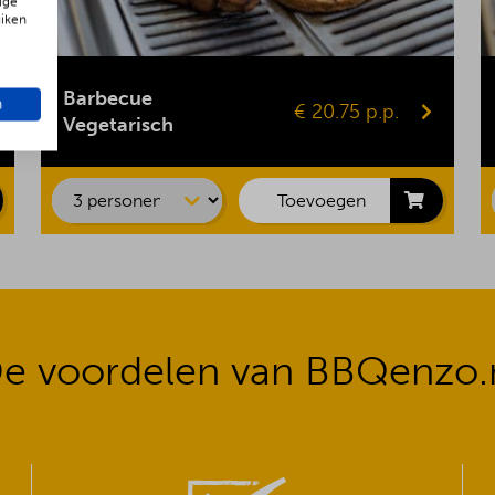
ige
uiken
Gepofte aardappel
Vegaburger
Barbecue
n
€ 20.75 p.p.
Groentespies
Vegetarisch
Portobello
Maiskolf
Toevoegen
e voordelen van BBQenzo.