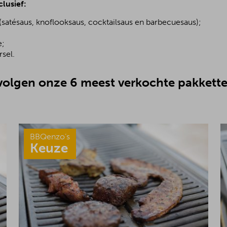
clusief:
(satésaus, knoflooksaus, cocktailsaus en barbecuesaus);
;
e;
sel.
olgen onze 6 meest verkochte pakkette
BBQenzo’s
Keuze