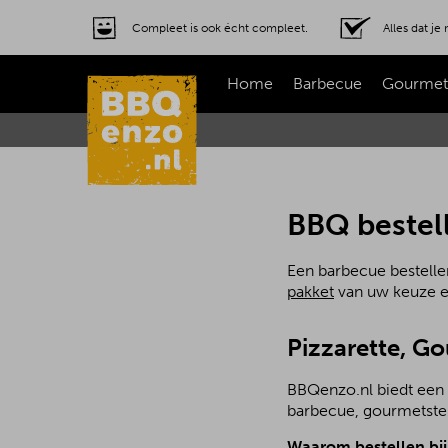
Compleet is ook écht compleet.
Alles dat j
Home
Barbecue
Gourmet
BBQ bestell
Een barbecue bestellen
pakket
van uw keuze en 
Pizzarette, G
BBQenzo.nl biedt een 
barbecue, gourmetstel 
Waarom bestellen bi