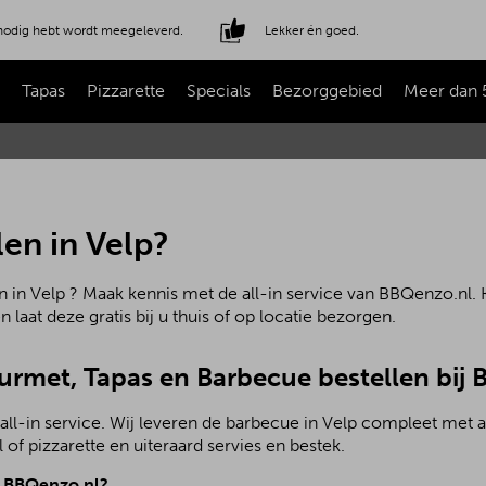
e nodig hebt wordt meegeleverd.
Lekker én goed.
Tapas
Pizzarette
Specials
Bezorggebied
Meer dan 
en in Velp?
 in Velp ? Maak kennis met de all-in service van BBQenzo.nl. 
laat deze gratis bij u thuis of op locatie bezorgen.
ourmet, Tapas en Barbecue bestellen bij
all-in service. Wij leveren de barbecue in Velp compleet met 
of pizzarette en uiteraard servies en bestek.
j BBQenzo.nl?