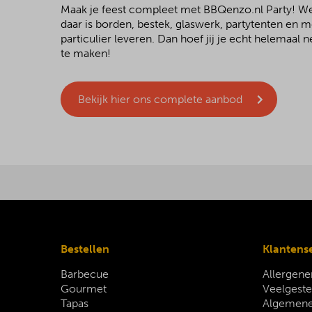
Maak je feest compleet met BBQenzo.nl Party! 
daar is borden, bestek, glaswerk, partytenten en 
particulier leveren. Dan hoef jij je echt helemaal
te maken!
Bekijk hier ons complete aanbod
Bestellen
Klantens
Barbecue
Allergene
Gourmet
Veelgeste
Tapas
Algemene