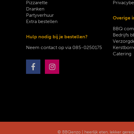
Pizzarette
Privacybe
Dranken
Partyverhuur
Overige i
Extra bestellen
BBQ comp
Bedrijfs b
Hulp nodig bij je bestellen?
Verzorgde
Neem contact op via
085-0250175
Kerstborr
Catering
© BBQenzo | heerlijk eten, lekker gere