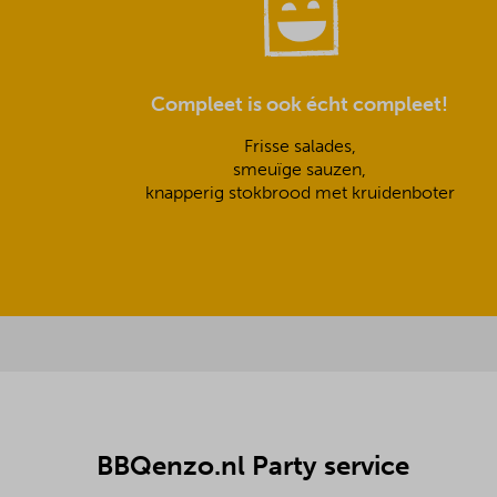
Compleet is ook écht compleet!
Frisse salades,
smeuïge sauzen,
knapperig stokbrood met kruidenboter
BBQenzo.nl Party service