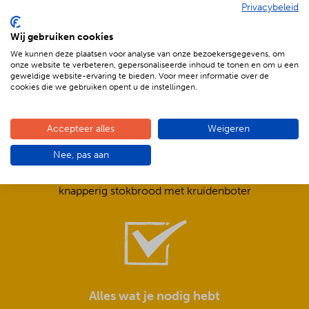
Privacybeleid
De voordelen van BBQenzo.nl
Wij gebruiken cookies
We kunnen deze plaatsen voor analyse van onze bezoekersgegevens, om
onze website te verbeteren, gepersonaliseerde inhoud te tonen en om u een
geweldige website-ervaring te bieden. Voor meer informatie over de
cookies die we gebruiken opent u de instellingen.
Accepteer alles
Weigeren
Compleet is ook écht compleet!
Nee, pas aan
Frisse salades,
smeuïge sauzen,
knapperig stokbrood met kruidenboter
Alles wat je nodig hebt