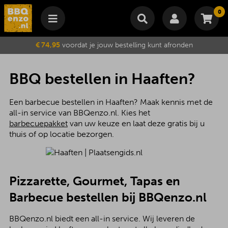
0
Winkelmand
€ 74,95
voordat je jouw bestelling kunt afronden
Subtotaal
€
0,00
Wijzig winkelmand
Bestellen
BBQ bestellen in Haaften?
Je winkelwagen is momenteel leeg.
Een barbecue bestellen in Haaften? Maak kennis met de
all-in service van BBQenzo.nl. Kies het
barbecuepakket
van uw keuze en laat deze gratis bij u
thuis of op locatie bezorgen.
Pizzarette, Gourmet, Tapas en
Barbecue bestellen bij BBQenzo.nl
BBQenzo.nl biedt een all-in service. Wij leveren de