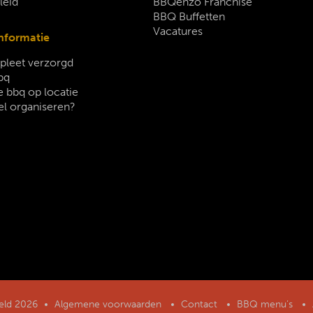
leid
BBQenzo Franchise
BBQ Buffetten
Vacatures
nformatie
leet verzorgd
bq
 bbq op locatie
el organiseren?
geld 2026
Algemene voorwaarden
Contact
BBQ menu’s