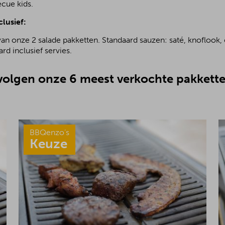
ecue kids.
clusief:
van onze 2 salade pakketten. Standaard sauzen: saté, knoflook, 
rd inclusief servies.
olgen onze 6 meest verkochte pakkette
BBQenzo’s
Keuze