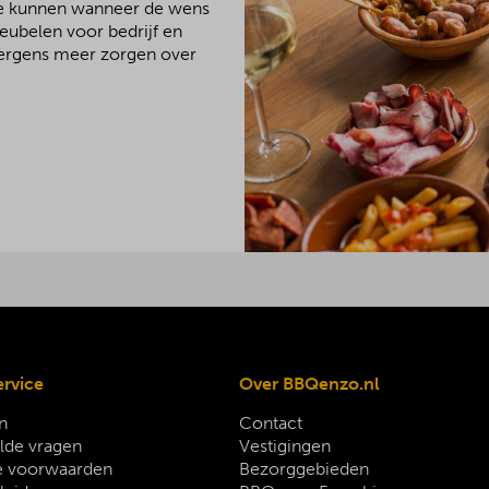
We kunnen wanneer de wens
meubelen voor bedrijf en
 nergens meer zorgen over
ervice
Over BBQenzo.nl
n
Contact
lde vragen
Vestigingen
 voorwaarden
Bezorggebieden