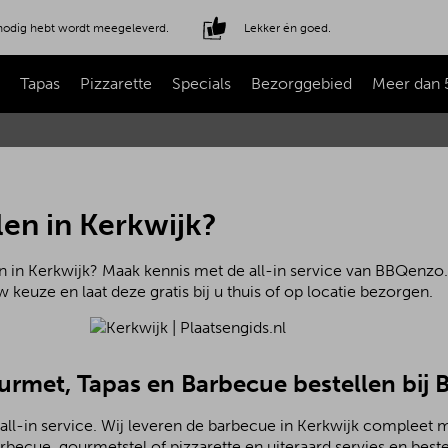
e nodig hebt wordt meegeleverd.
Lekker én goed.
Tapas
Pizzarette
Specials
Bezorggebied
Meer dan 
en in Kerkwijk?
 in Kerkwijk? Maak kennis met de all-in service van BBQenzo.n
 keuze en laat deze gratis bij u thuis of op locatie bezorgen.
ourmet, Tapas en Barbecue bestellen bij
ll-in service. Wij leveren de barbecue in Kerkwijk compleet m
becue, gourmetstel of pizzarette en uiteraard servies en beste