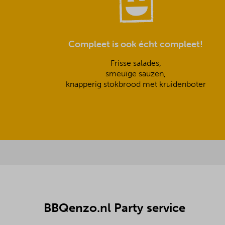
Compleet is ook écht compleet!
Frisse salades,
smeuïge sauzen,
knapperig stokbrood met kruidenboter
BBQenzo.nl Party service