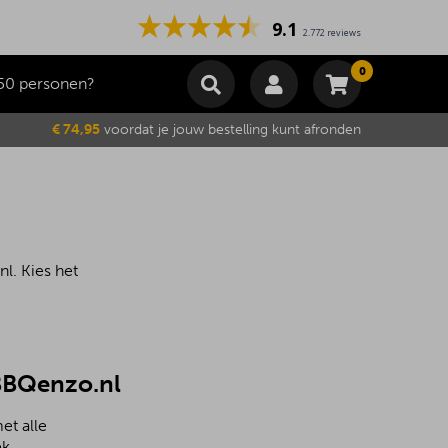
9.1
2.772 reviews
0
50 personen?
Winkelmand
€ 74,95
voordat je jouw bestelling kunt afronden
Subtotaal
€
0,00
Wijzig winkelmand
Bestellen
Je winkelwagen is momenteel leeg.
l. Kies het
 BBQenzo.nl
et alle
k.