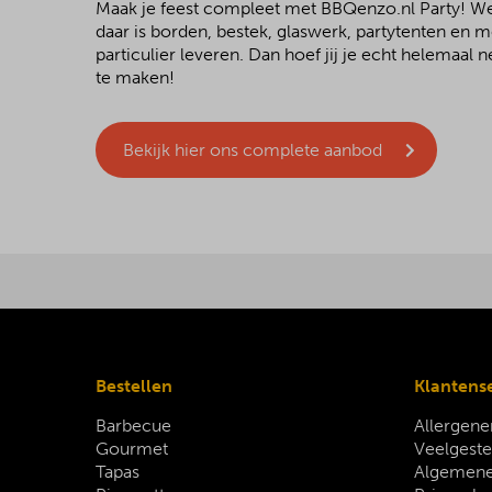
Maak je feest compleet met BBQenzo.nl Party! 
daar is borden, bestek, glaswerk, partytenten en 
particulier leveren. Dan hoef jij je echt helemaal
te maken!
Bekijk hier ons complete aanbod
Bestellen
Klantens
Barbecue
Allergene
Gourmet
Veelgeste
Tapas
Algemene