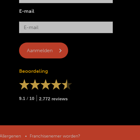
E-mail
Beoordeling
/
9.1
10
2.772 reviews
Allergenen
Franchisenemer worden?