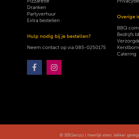
Pizzarette
Privacybe
Dranken
Partyverhuur
Overige i
Extra bestellen
BBQ comp
Bedrijfs b
Hulp nodig bij je bestellen?
Verzorgde
Neem contact op via
085-0250175
Kerstborr
Catering
© BBQenzo | heerlijk eten, lekker gere