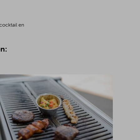
cocktail en
n: