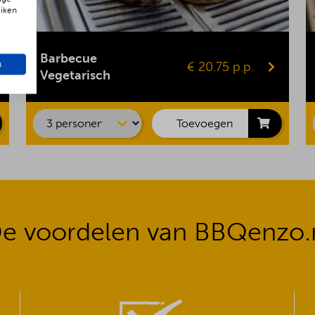
uiken
Gepofte aardappel
Vegaburger
Barbecue
n
€ 20.75 p.p.
Groentespies
Vegetarisch
Portobello
Maiskolf
Toevoegen
e voordelen van BBQenzo.