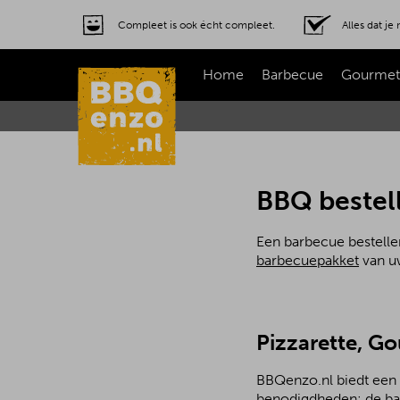
Compleet is ook écht compleet.
Alles dat j
Home
Barbecue
Gourmet
BBQ bestell
Een barbecue bestellen
barbecuepakket
van uw
Pizzarette, G
BBQenzo.nl biedt een a
benodigdheden: de bar