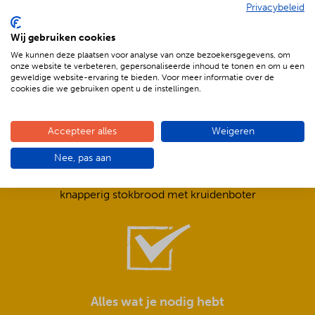
Privacybeleid
De voordelen van BBQenzo.nl
Wij gebruiken cookies
We kunnen deze plaatsen voor analyse van onze bezoekersgegevens, om
onze website te verbeteren, gepersonaliseerde inhoud te tonen en om u een
geweldige website-ervaring te bieden. Voor meer informatie over de
cookies die we gebruiken opent u de instellingen.
Accepteer alles
Weigeren
Compleet is ook écht compleet!
Nee, pas aan
Frisse salades,
smeuïge sauzen,
knapperig stokbrood met kruidenboter
Alles wat je nodig hebt