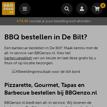
0
Winkelmand
€ 74,95
voordat je jouw bestelling kunt afronden
Subtotaal
€
0,00
Wijzig winkelmand
Bestellen
BBQ bestellen in De Bilt?
Je winkelwagen is momenteel leeg.
Een barbecue bestellen in De Bilt? Maak kennis met de
all-in service van BBQenzo.nl. Kies het
barbecuepakket
van uw keuze en laat deze gratis bij u
thuis of op locatie bezorgen.
Pizzarette, Gourmet, Tapas en
Barbecue bestellen bij BBQenzo.nl
BBQenzo.nl biedt een all-in service. Wij leveren de