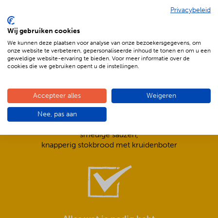
Privacybeleid
De voordelen van BBQenzo.nl
Wij gebruiken cookies
We kunnen deze plaatsen voor analyse van onze bezoekersgegevens, om
onze website te verbeteren, gepersonaliseerde inhoud te tonen en om u een
geweldige website-ervaring te bieden. Voor meer informatie over de
cookies die we gebruiken opent u de instellingen.
Accepteer alles
Weigeren
Compleet is ook écht compleet!
Nee, pas aan
Frisse salades,
smeuïge sauzen,
knapperig stokbrood met kruidenboter