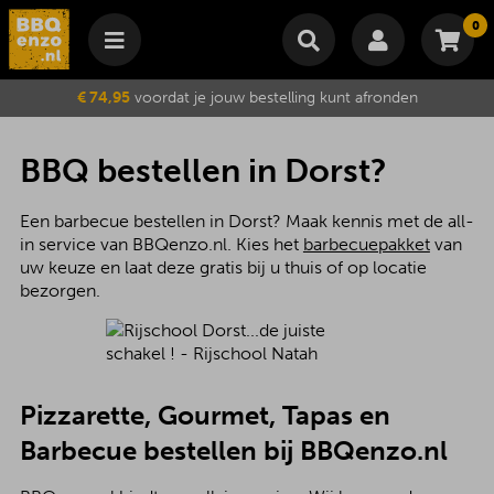
0
Winkelmand
€ 74,95
voordat je jouw bestelling kunt afronden
Subtotaal
€
0,00
Wijzig winkelmand
Bestellen
BBQ bestellen in Dorst?
Je winkelwagen is momenteel leeg.
Een barbecue bestellen in Dorst? Maak kennis met de all-
in service van BBQenzo.nl. Kies het
barbecuepakket
van
uw keuze en laat deze gratis bij u thuis of op locatie
bezorgen.
Pizzarette, Gourmet, Tapas en
Barbecue bestellen bij BBQenzo.nl