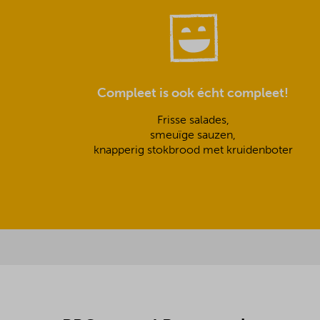
Compleet is ook écht compleet!
Frisse salades,
smeuïge sauzen,
knapperig stokbrood met kruidenboter