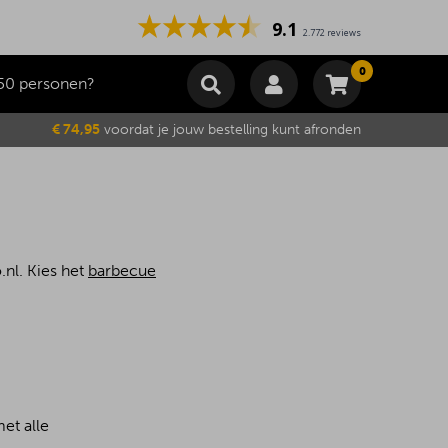
9.1
2.772 reviews
0
50 personen?
Winkelmand
€ 74,95
voordat je jouw bestelling kunt afronden
Subtotaal
€
0,00
Wijzig winkelmand
Bestellen
Je winkelwagen is momenteel leeg.
nl. Kies het
barbecue
et alle