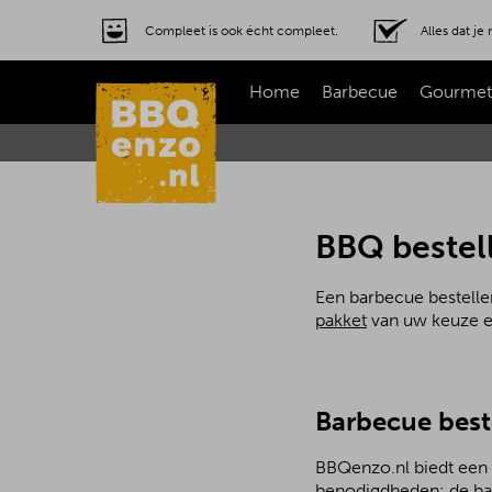
Compleet is ook écht compleet.
Alles dat j
Home
Barbecue
Gourmet
BBQ bestel
Een barbecue bestelle
pakket
van uw keuze en 
Barbecue best
BBQenzo.nl biedt een a
benodigdheden: de ba