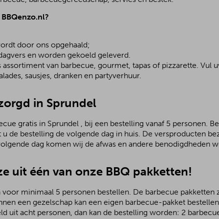
j BBQenzo.nl?
;
ordt door ons opgehaald;
 dagvers en worden gekoeld geleverd.
assortiment van barbecue, gourmet, tapas of pizzarette. Vul u
lades, sausjes, dranken en partyverhuur.
ezorgd in Sprundel
ue gratis in Sprundel , bij een bestelling vanaf 5 personen. B
t u de bestelling de volgende dag in huis. De versproducten b
 volgende dag komen wij de afwas en andere benodigdheden we
e uit één van onze BBQ pakketten!
 voor minimaal 5 personen bestellen. De barbecue pakketten zij
nnen een gezelschap kan een eigen barbecue-pakket bestellen.
ld uit acht personen, dan kan de bestelling worden: 2 barbecu