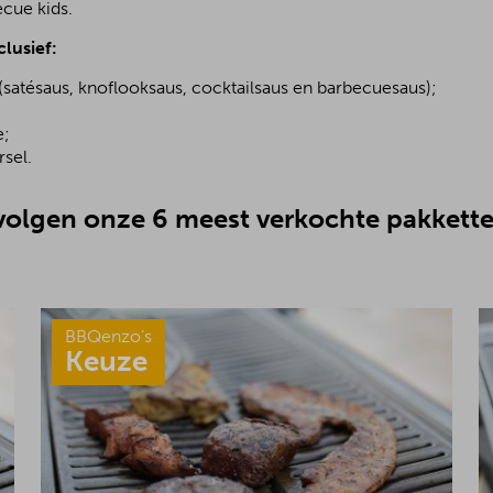
ecue kids.
clusief:
(satésaus, knoflooksaus, cocktailsaus en barbecuesaus);
;
e;
sel.
olgen onze 6 meest verkochte pakkette
BBQenzo’s
Keuze