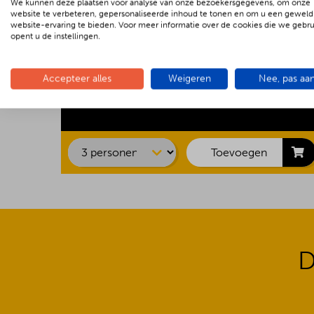
We kunnen deze plaatsen voor analyse van onze bezoekersgegevens, om onze
website te verbeteren, gepersonaliseerde inhoud te tonen en om u een geweld
website-ervaring te bieden. Voor meer informatie over de cookies die we gebr
opent u de instellingen.
Kipsaté
Accepteer alles
Weigeren
Nee, pas aa
Biefstuk
Barbecue Luxe
€ 22.00 p.p.
Shaslick
Spare ribs
Hamburger
Toevoegen
D