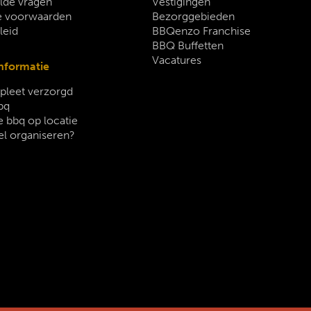
lde vragen
Vestigingen
 voorwaarden
Bezorggebieden
leid
BBQenzo Franchise
BBQ Buffetten
Vacatures
nformatie
leet verzorgd
bq
 bbq op locatie
el organiseren?