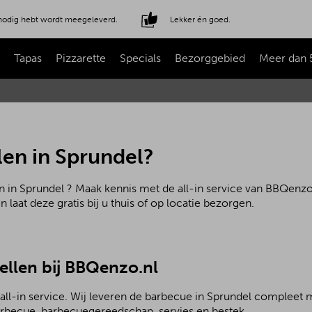
e nodig hebt wordt meegeleverd.
Lekker én goed.
Tapas
Pizzarette
Specials
Bezorggebied
Meer dan 
len in Sprundel?
n in Sprundel ? Maak kennis met de all-in service van BBQenzo.
laat deze gratis bij u thuis of op locatie bezorgen.
ellen bij BBQenzo.nl
ll-in service. Wij leveren de barbecue in Sprundel compleet m
rbecue, barbecuegereedschap, servies en bestek.