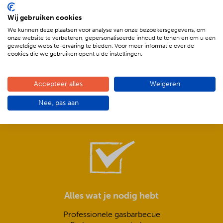
Wij gebruiken cookies
We kunnen deze plaatsen voor analyse van onze bezoekersgegevens, om
onze website te verbeteren, gepersonaliseerde inhoud te tonen en om u een
geweldige website-ervaring te bieden. Voor meer informatie over de
cookies die we gebruiken opent u de instellingen.
Compleet is ook écht compleet!
Accepteer alles
Weigeren
Frisse salades,
Nee, pas aan
smeuïge sauzen,
knapperig stokbrood met kruidenboter
Alles wat je nodig hebt
Professionele gasbarbecue