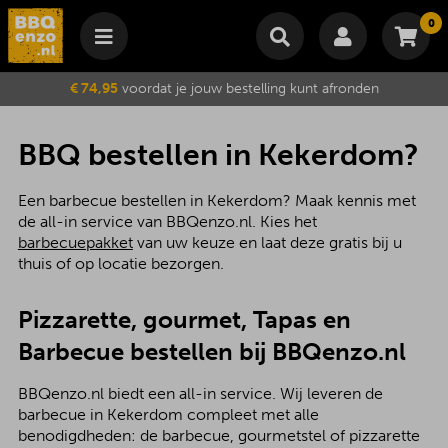
0
Winkelmand
€ 74,95
voordat je jouw bestelling kunt afronden
Subtotaal
€
0,00
Wijzig winkelmand
Bestellen
BBQ bestellen in Kekerdom?
Je winkelwagen is momenteel leeg.
Een barbecue bestellen in Kekerdom? Maak kennis met
de all-in service van BBQenzo.nl. Kies het
barbecuepakket
van uw keuze en laat deze gratis bij u
thuis of op locatie bezorgen.
Pizzarette, gourmet, Tapas en
Barbecue bestellen bij BBQenzo.nl
BBQenzo.nl biedt een all-in service. Wij leveren de
barbecue in Kekerdom compleet met alle
benodigdheden: de barbecue, gourmetstel of pizzarette