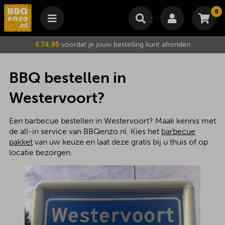
0
Winkelmand
€ 74,95
voordat je jouw bestelling kunt afronden
Subtotaal
€
0,00
Wijzig winkelmand
Bestellen
BBQ bestellen in
Je winkelwagen is momenteel leeg.
Westervoort?
Een barbecue bestellen in Westervoort? Maak kennis met
de all-in service van BBQenzo.nl. Kies het
barbecue
pakket
van uw keuze en laat deze gratis bij u thuis of op
locatie bezorgen.