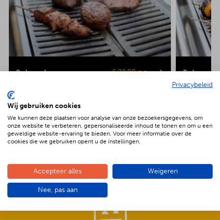
€ 22.00 p.p.
Barbecue Luxe
Barbecue Veg
Privacybeleid
Kipsaté
Biefstuk
Shaslick
Spare ribs
Hamburger
Gepofte aardap
Wij gebruiken cookies
Maiskolf
We kunnen deze plaatsen voor analyse van onze bezoekersgegevens, om
onze website te verbeteren, gepersonaliseerde inhoud te tonen en om u een
geweldige website-ervaring te bieden. Voor meer informatie over de
cookies die we gebruiken opent u de instellingen.
Accepteer alles
Weigeren
De voordelen van BBQenzo.nl
Nee, pas aan