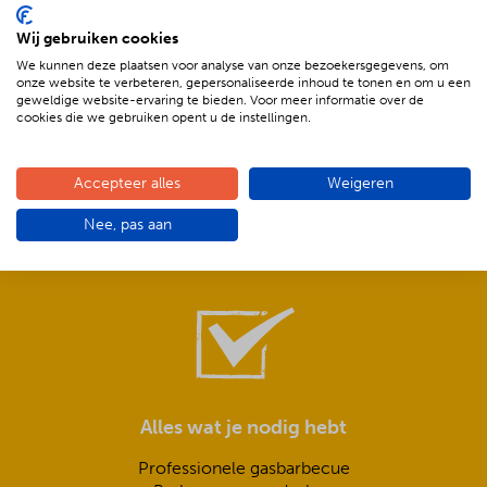
Wij gebruiken cookies
We kunnen deze plaatsen voor analyse van onze bezoekersgegevens, om
onze website te verbeteren, gepersonaliseerde inhoud te tonen en om u een
geweldige website-ervaring te bieden. Voor meer informatie over de
cookies die we gebruiken opent u de instellingen.
Compleet is ook écht compleet!
Accepteer alles
Weigeren
Frisse salades,
Nee, pas aan
smeuïge sauzen,
knapperig stokbrood met kruidenboter
Alles wat je nodig hebt
Professionele gasbarbecue