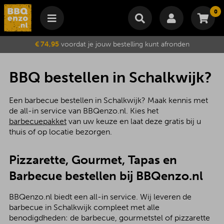
0
Winkelmand
€ 74,95
voordat je jouw bestelling kunt afronden
Subtotaal
€
0,00
Wijzig winkelmand
Bestellen
BBQ bestellen in Schalkwijk?
Je winkelwagen is momenteel leeg.
Een barbecue bestellen in Schalkwijk? Maak kennis met
de all-in service van BBQenzo.nl. Kies het
barbecuepakket
van uw keuze en laat deze gratis bij u
thuis of op locatie bezorgen.
Pizzarette, Gourmet, Tapas en
Barbecue bestellen bij BBQenzo.nl
BBQenzo.nl biedt een all-in service. Wij leveren de
barbecue in Schalkwijk compleet met alle
benodigdheden: de barbecue, gourmetstel of pizzarette