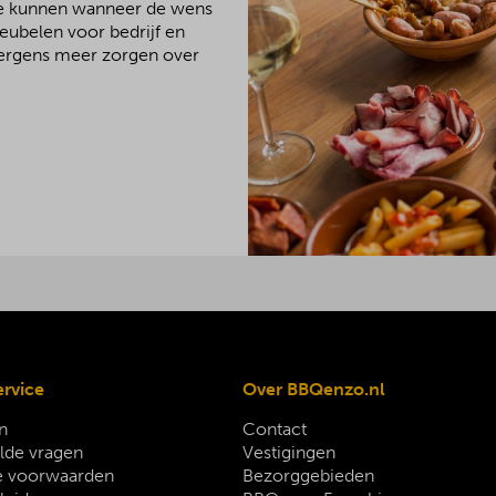
We kunnen wanneer de wens
meubelen voor bedrijf en
 nergens meer zorgen over
ervice
Over BBQenzo.nl
n
Contact
lde vragen
Vestigingen
 voorwaarden
Bezorggebieden