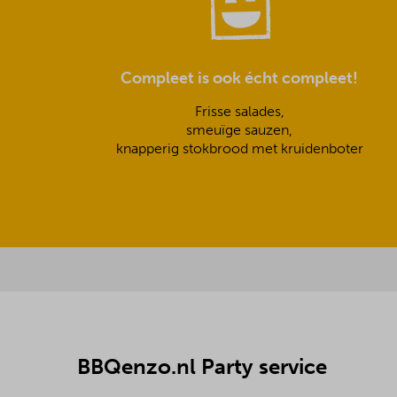
Compleet is ook écht compleet!
Frisse salades,
smeuïge sauzen,
knapperig stokbrood met kruidenboter
BBQenzo.nl Party service