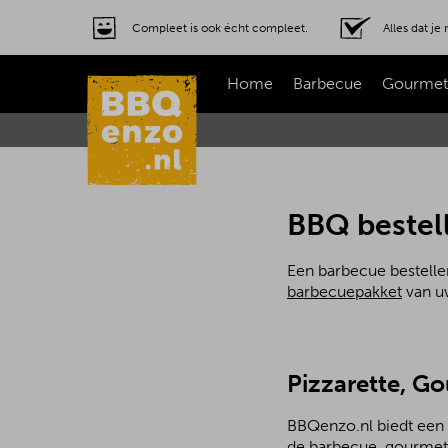
Compleet is ook écht compleet.
Alles dat j
Home
Barbecue
Gourmet
BBQ bestel
Een barbecue bestelle
barbecuepakket
van uw
Pizzarette, G
BBQenzo.nl biedt een 
de barbecue, gourmetst