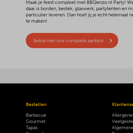
Maak je feest compleet met BBQenzo.nl Party! 
daar is borden, bestek, glaswerk, partytenten en 
particulier leveren. Dan hoef jij je echt helemaal
te maken!
Bekijk hier ons complete aanbod
Bestellen
Klantens
Barbecue
Allergene
Gourmet
Veelgeste
Tapas
Algemene