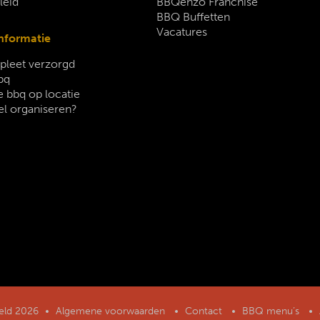
leid
BBQenzo Franchise
BBQ Buffetten
Vacatures
nformatie
leet verzorgd
bq
 bbq op locatie
el organiseren?
geld 2026
Algemene voorwaarden
Contact
BBQ menu’s