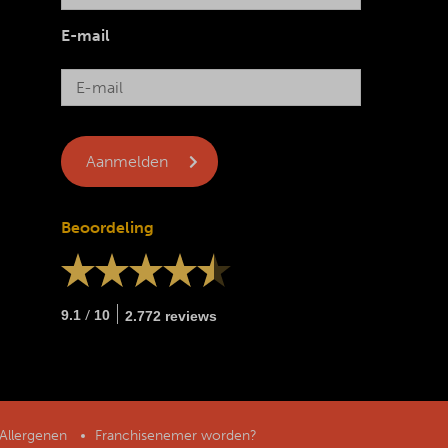
E-mail
Beoordeling
/
9.1
10
2.772 reviews
Allergenen
Franchisenemer worden?