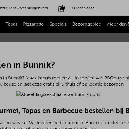
e nodig hebt wordt meegeleverd.
Lekker én goed.
Tapas
Pizzarette
Specials
Bezorggebied
Meer dan 
len in Bunnik?
n in Bunnik? Maak kennis met de all-in service van BBQenzo.nl.
 keuze en laat deze gratis bij u thuis of op locatie bezorgen.
ourmet, Tapas en Barbecue bestellen bij
all-in service. Wij leveren de barbecue in Bunnik compleet m
el of pizzarette en uiteraard servies en bestek.