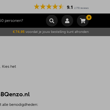
9.1
2.772 reviews
0
50 personen?
Winkelmand
€ 74,95
voordat je jouw bestelling kunt afronden
Subtotaal
€
0,00
Wijzig winkelmand
Bestellen
Je winkelwagen is momenteel leeg.
 Kies het
 BBQenzo.nl
et alle benodigdheden: