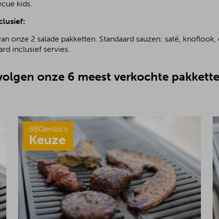
ecue kids.
clusief:
van onze 2 salade pakketten. Standaard sauzen: saté, knoflook, 
rd inclusief servies.
olgen onze 6 meest verkochte pakkette
BBQenzo’s
Keuze