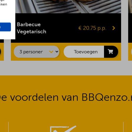
uiken
Gepofte aardappel
Vegaburger
Barbecue
n
€ 20.75 p.p.
Groentespies
Vegetarisch
Portobello
Maiskolf
Toevoegen
e voordelen van BBQenzo.