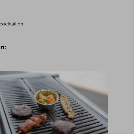
cocktail en
n: