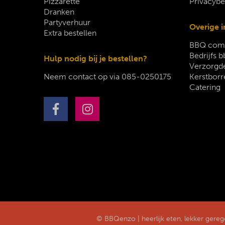
Pizzarette
Privacybe
Dranken
Partyverhuur
Overige i
Extra bestellen
BBQ comp
Bedrijfs b
Hulp nodig bij je bestellen?
Verzorgde
Neem contact op via
085-0250175
Kerstborr
Catering
© BBQenzo | heerlijk eten, lekker gere