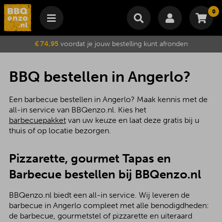
0
Winkelmand
€ 74,95
voordat je jouw bestelling kunt afronden
Subtotaal
€
0,00
Wijzig winkelmand
Bestellen
BBQ bestellen in Angerlo?
Je winkelwagen is momenteel leeg.
Een barbecue bestellen in Angerlo? Maak kennis met de
all-in service van BBQenzo.nl. Kies het
barbecuepakket
van uw keuze en laat deze gratis bij u
thuis of op locatie bezorgen.
Pizzarette, gourmet Tapas en
Barbecue bestellen bij BBQenzo.nl
BBQenzo.nl biedt een all-in service. Wij leveren de
barbecue in Angerlo compleet met alle benodigdheden:
de barbecue, gourmetstel of pizzarette en uiteraard