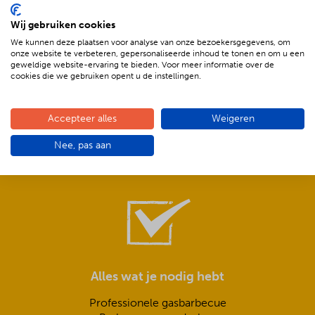
Wij gebruiken cookies
We kunnen deze plaatsen voor analyse van onze bezoekersgegevens, om
onze website te verbeteren, gepersonaliseerde inhoud te tonen en om u een
geweldige website-ervaring te bieden. Voor meer informatie over de
cookies die we gebruiken opent u de instellingen.
Compleet is ook écht compleet!
Accepteer alles
Weigeren
Frisse salades,
Nee, pas aan
smeuïge sauzen,
knapperig stokbrood met kruidenboter
Alles wat je nodig hebt
Professionele gasbarbecue