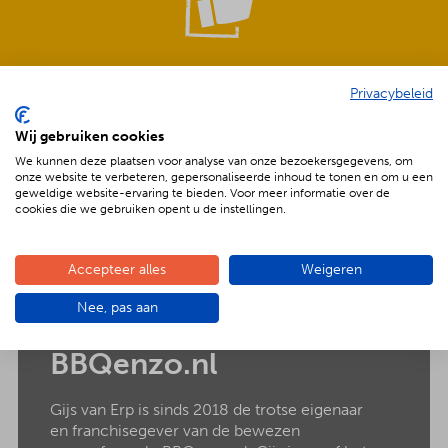
Onze missie & visie
Privacybeleid
BBQenzo.nl wil met landelijke dekking de barbecuemarkt
Wij gebruiken cookies
voorzien van een kwaliteitsbarbecue, gourmet, tapas of
We kunnen deze plaatsen voor analyse van onze bezoekersgegevens, om
pizzarette welke op gemakkelijke wijze georganiseerd
onze website te verbeteren, gepersonaliseerde inhoud te tonen en om u een
kan worden.
geweldige website-ervaring te bieden. Voor meer informatie over de
cookies die we gebruiken opent u de instellingen.
Accepteer alles
Weigeren
Nee, pas aan
Historie van
BBQenzo.nl
Gijs van Erp is sinds 2018 de trotse eigenaar
en franchisegever van de bewezen