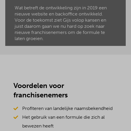
Wat betreft de ontwikkeling zijn in 2019 een
nieuwe website en backoffice ontwikkeld.
Voor de toekomst ziet Gijs volop kansen en
juist daarom gaan we nu hard op zoek naar
nieuwe franchisenemers om de formule te
laten groeien.
Voordelen voor
franchisenemers
Profiteren van landelijke naamsbekendheid
Het gebruik van een formule die zich al
bewezen heeft