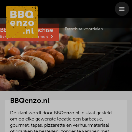
Franchise
Franchise formule
BBQenzo franchise
Franchise voordelen
Bekijk de franchise formule
BBQenzo.nl
De klant wordt door BBQenzo.nl in staat gesteld
om op elke gewenste locatie een barbecue,
gourmet, tapas, pizzarette en verhuurmateriaal
of dranken te bestellen, zonder te kampen met