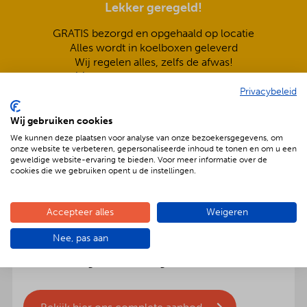
Lekker geregeld!
GRATIS bezorgd en opgehaald op locatie
Alles wordt in koelboxen geleverd
Wij regelen alles, zelfs de afwas!
Vóór 12 uur besteld, morgen in huis
Privacybeleid
Wij gebruiken cookies
We kunnen deze plaatsen voor analyse van onze bezoekersgegevens, om
onze website te verbeteren, gepersonaliseerde inhoud te tonen en om u een
geweldige website-ervaring te bieden. Voor meer informatie over de
cookies die we gebruiken opent u de instellingen.
BBQenzo.nl Party service
Maak je feest compleet met BBQenzo.nl Party!
Accepteer alles
Weigeren
We kunnen wanneer de wens daar is borden,
bestek, glaswerk, partytenten en meubelen voor
Nee, pas aan
bedrijf en particulier leveren. Dan hoef jij je echt
helemaal nergens meer zorgen over te maken!