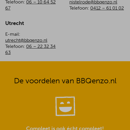
Telefoon:
06 – 10 64 52
nistelrode@bbqenzo.nl
67
Telefoon:
0412 – 61 01 02
Utrecht
E-mail:
utrecht@bbqenzo.nl
Telefoon:
06 – 22 32 34
63
De voordelen van BBQenzo.nl
Compleet is ook écht compleet!