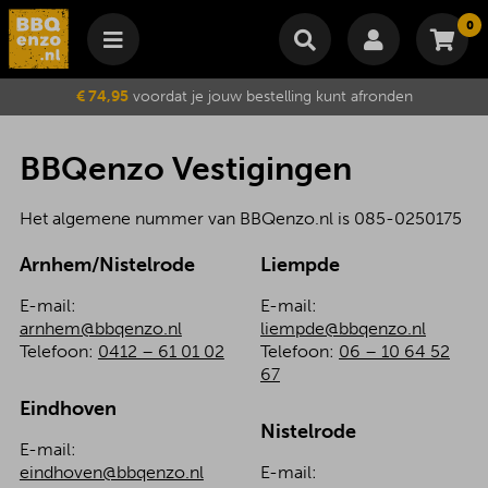
0
Winkelmand
€ 74,95
voordat je jouw bestelling kunt afronden
Subtotaal
€
0,00
Wijzig winkelmand
Bestellen
BBQenzo Vestigingen
Je winkelwagen is momenteel leeg.
Het algemene nummer van BBQenzo.nl is 085-0250175
Arnhem/Nistelrode
Liempde
E-mail:
E-mail:
arnhem@bbqenzo.nl
liempde@bbqenzo.nl
Telefoon:
0412 – 61 01 02
Telefoon:
06 – 10 64 52
67
Eindhoven
Nistelrode
E-mail:
eindhoven@bbqenzo.nl
E-mail: