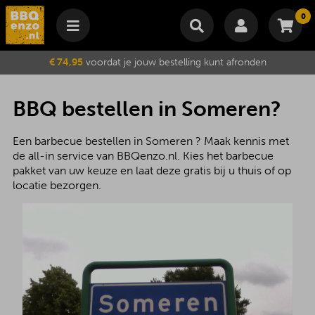
0
Winkelmand
€ 74,95
voordat je jouw bestelling kunt afronden
Subtotaal
€
0,00
Wijzig winkelmand
Bestellen
BBQ bestellen in Someren?
Je winkelwagen is momenteel leeg.
Een barbecue bestellen in Someren ? Maak kennis met
de all-in service van BBQenzo.nl. Kies het barbecue
pakket van uw keuze en laat deze gratis bij u thuis of op
locatie bezorgen.