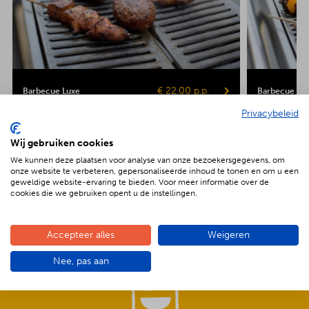
€ 22.00 p.p.
Barbecue Luxe
Barbecue Veg
Privacybeleid
Kipsaté
Biefstuk
Shaslick
Spare ribs
Hamburger
Gepofte aardap
Maiskolf
Wij gebruiken cookies
We kunnen deze plaatsen voor analyse van onze bezoekersgegevens, om
onze website te verbeteren, gepersonaliseerde inhoud te tonen en om u een
geweldige website-ervaring te bieden. Voor meer informatie over de
cookies die we gebruiken opent u de instellingen.
De voordelen van BBQenzo.nl
Accepteer alles
Weigeren
Nee, pas aan