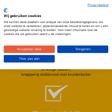
Privacybeleid
De voordelen van BBQenzo.nl
Wij gebruiken cookies
We kunnen deze plaatsen voor analyse van onze bezoekersgegevens, om
onze website te verbeteren, gepersonaliseerde inhoud te tonen en om u een
geweldige website-ervaring te bieden. Voor meer informatie over de
cookies die we gebruiken opent u de instellingen.
Accepteer alles
Weigeren
Compleet is ook écht compleet!
Nee, pas aan
Frisse salades,
smeuïge sauzen,
knapperig stokbrood met kruidenboter