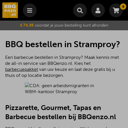
0
Winkelmand
€ 74,95
voordat je jouw bestelling kunt afronden
Subtotaal
€
0,00
Wijzig winkelmand
Bestellen
BBQ bestellen in Stramproy?
Je winkelwagen is momenteel leeg.
Een barbecue bestellen in Stramproy? Maak kennis met
de all-in service van BBQenzo.nl. Kies het
barbecuepakket
van uw keuze en laat deze gratis bij u
thuis of op locatie bezorgen.
Pizzarette, Gourmet, Tapas en
Barbecue bestellen bij BBQenzo.nl