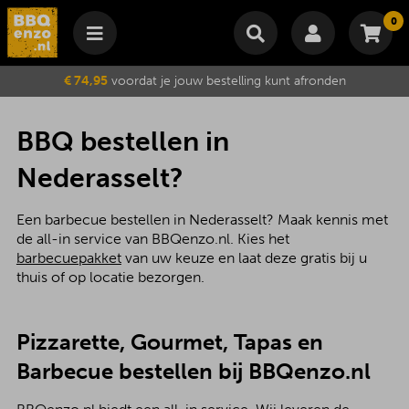
0
Winkelmand
€ 74,95
voordat je jouw bestelling kunt afronden
Subtotaal
€
0,00
Wijzig winkelmand
Bestellen
BBQ bestellen in
Je winkelwagen is momenteel leeg.
Nederasselt?
Een barbecue bestellen in Nederasselt? Maak kennis met
de all-in service van BBQenzo.nl. Kies het
barbecuepakket
van uw keuze en laat deze gratis bij u
thuis of op locatie bezorgen.
Pizzarette, Gourmet, Tapas en
Barbecue bestellen bij BBQenzo.nl