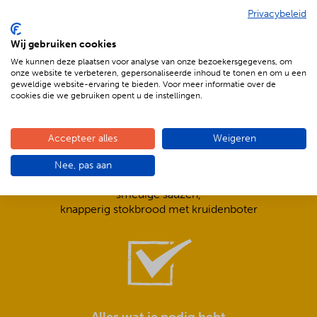
Privacybeleid
De voordelen van BBQenzo.nl
Wij gebruiken cookies
We kunnen deze plaatsen voor analyse van onze bezoekersgegevens, om
onze website te verbeteren, gepersonaliseerde inhoud te tonen en om u een
geweldige website-ervaring te bieden. Voor meer informatie over de
cookies die we gebruiken opent u de instellingen.
Accepteer alles
Weigeren
Compleet is ook écht compleet!
Nee, pas aan
Frisse salades,
smeuïge sauzen,
knapperig stokbrood met kruidenboter