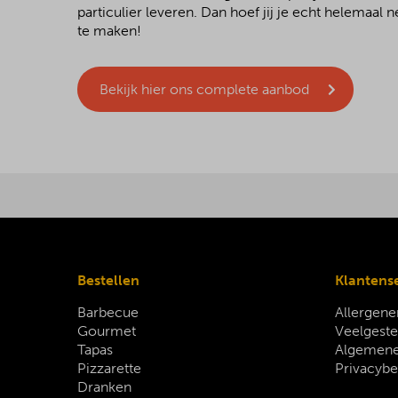
particulier leveren. Dan hoef jij je echt helemaal
te maken!
Bekijk hier ons complete aanbod
Bestellen
Klantens
Barbecue
Allergene
Gourmet
Veelgeste
Tapas
Algemene
Pizzarette
Privacybe
Dranken