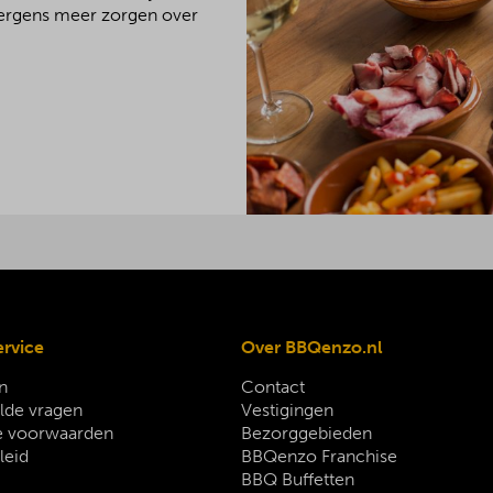
 nergens meer zorgen over
ervice
Over BBQenzo.nl
n
Contact
lde vragen
Vestigingen
 voorwaarden
Bezorggebieden
leid
BBQenzo Franchise
BBQ Buffetten