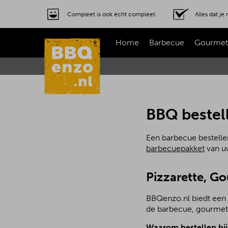
Compleet is ook écht compleet.
Alles dat j
Home
Barbecue
Gourmet
BBQ bestel
Een barbecue bestelle
barbecuepakket
van uw
Pizzarette, G
BBQenzo.nl biedt een 
de barbecue, gourmetst
Waarom bestellen bi