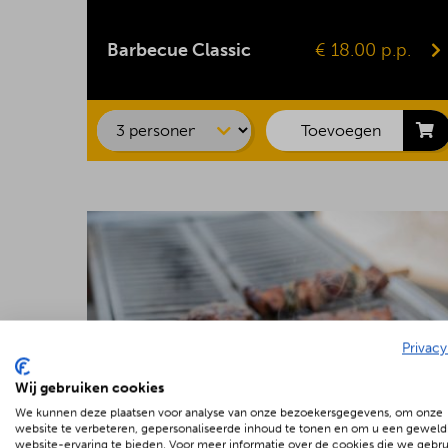
Kipsaté
BBQ-worst
Barbecue Classic
€ 18.00 p.p.
Hamburger
Kipfilet
Speklap
Toevoegen
Privacy
Wij gebruiken cookies
We kunnen deze plaatsen voor analyse van onze bezoekersgegevens, om onze
website te verbeteren, gepersonaliseerde inhoud te tonen en om u een geweld
website-ervaring te bieden. Voor meer informatie over de cookies die we gebr