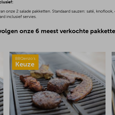
clusief:
van onze 2 salade pakketten. Standaard sauzen: saté, knoflook, 
rd inclusief servies.
olgen onze 6 meest verkochte pakkette
BBQenzo’s
Keuze