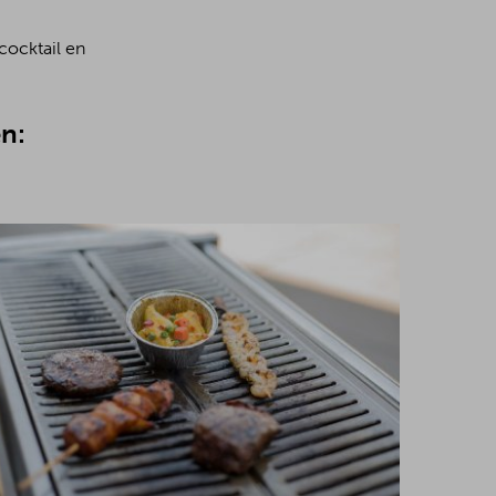
cocktail en
n: