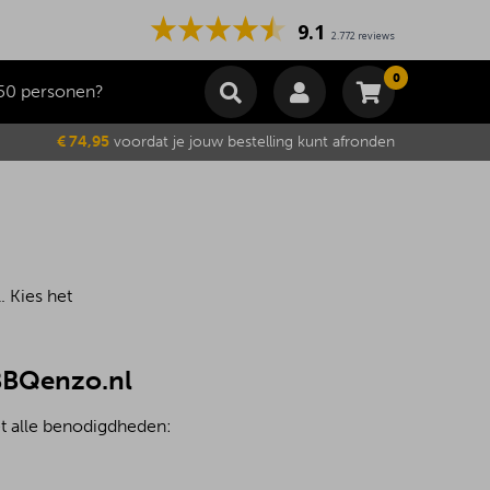
9.1
2.772 reviews
0
50 personen?
Winkelmand
€ 74,95
voordat je jouw bestelling kunt afronden
Subtotaal
€
0,00
Wijzig winkelmand
Bestellen
Je winkelwagen is momenteel leeg.
 Kies het
 BBQenzo.nl
et alle benodigdheden: