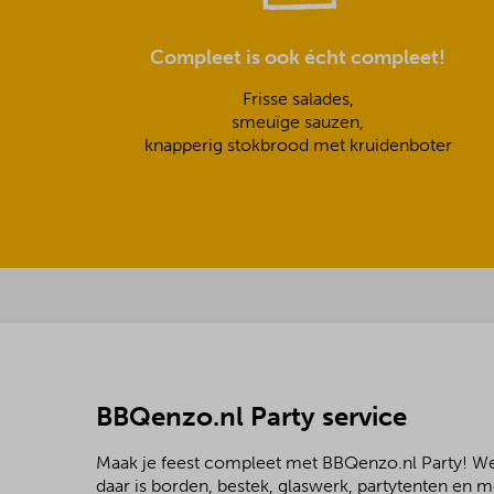
Compleet is ook écht compleet!
Frisse salades,
smeuïge sauzen,
knapperig stokbrood met kruidenboter
BBQenzo.nl Party service
Maak je feest compleet met BBQenzo.nl Party! 
daar is borden, bestek, glaswerk, partytenten en 