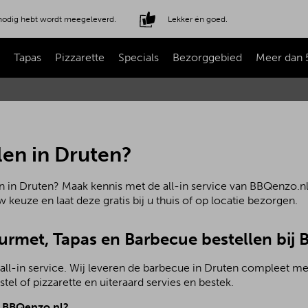
e nodig hebt wordt meegeleverd.
Lekker én goed.
Tapas
Pizzarette
Specials
Bezorggebied
Meer dan 
len in Druten?
n in Druten? Maak kennis met de all-in service van BBQenzo.nl.
 keuze en laat deze gratis bij u thuis of op locatie bezorgen.
ourmet, Tapas en Barbecue bestellen bij
all-in service. Wij leveren de barbecue in Druten compleet m
el of pizzarette en uiteraard servies en bestek.
j BBQenzo.nl?