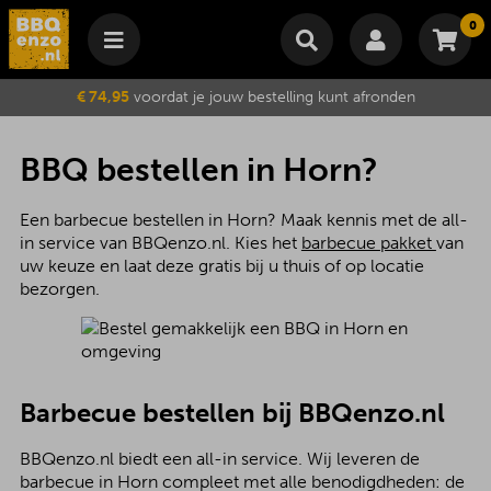
0
Winkelmand
€ 74,95
voordat je jouw bestelling kunt afronden
Subtotaal
€
0,00
Wijzig winkelmand
Bestellen
BBQ bestellen in Horn?
Je winkelwagen is momenteel leeg.
Een barbecue bestellen in Horn? Maak kennis met de all-
in service van BBQenzo.nl. Kies het
barbecue pakket
van
uw keuze en laat deze gratis bij u thuis of op locatie
bezorgen.
Barbecue bestellen bij BBQenzo.nl
BBQenzo.nl biedt een all-in service. Wij leveren de
barbecue in Horn compleet met alle benodigdheden: de