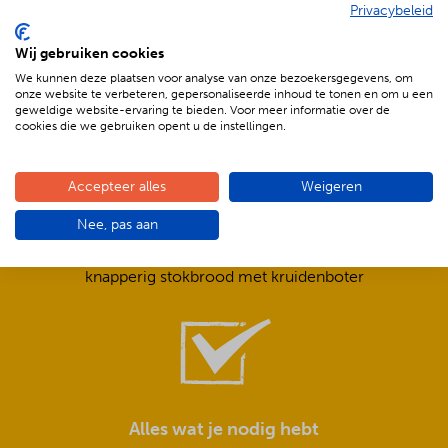
Privacybeleid
De voordelen van BBQenzo.nl
Wij gebruiken cookies
We kunnen deze plaatsen voor analyse van onze bezoekersgegevens, om
onze website te verbeteren, gepersonaliseerde inhoud te tonen en om u een
geweldige website-ervaring te bieden. Voor meer informatie over de
cookies die we gebruiken opent u de instellingen.
Accepteer alles
Weigeren
Compleet is ook écht compleet!
Nee, pas aan
Frisse salades,
smeuïge sauzen,
knapperig stokbrood met kruidenboter
Alles wat je nodig hebt