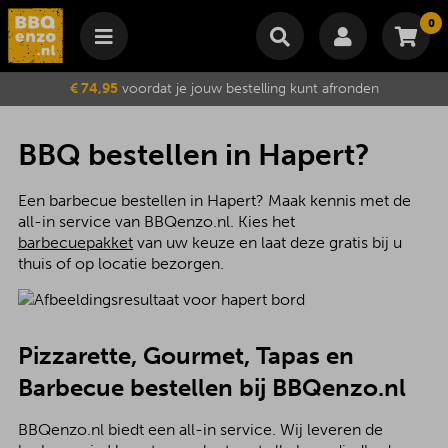
0
Winkelmand
€ 74,95
voordat je jouw bestelling kunt afronden
Subtotaal
€
0,00
Wijzig winkelmand
Bestellen
BBQ bestellen in Hapert?
Je winkelwagen is momenteel leeg.
Een barbecue bestellen in Hapert? Maak kennis met de
all-in service van BBQenzo.nl. Kies het
barbecuepakket
van uw keuze en laat deze gratis bij u
thuis of op locatie bezorgen.
Pizzarette, Gourmet, Tapas en
Barbecue bestellen bij BBQenzo.nl
BBQenzo.nl biedt een all-in service. Wij leveren de