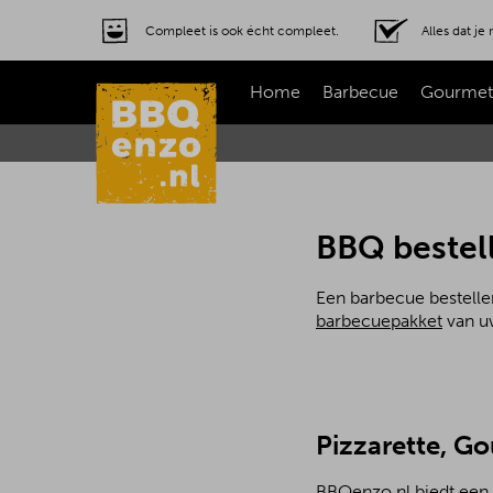
Compleet is ook écht compleet.
Alles dat j
Home
Barbecue
Gourmet
BBQ bestel
Een barbecue bestelle
barbecuepakket
van uw
Pizzarette, G
BBQenzo.nl biedt een 