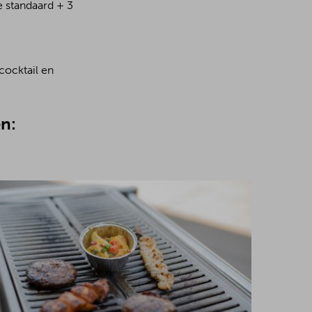
e standaard + 3
cocktail en
n: