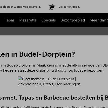
e nodig hebt wordt meegeleverd.
Lekker én goed.
Tapas
Pizzarette
Specials
Bezorggebied
Meer dan 
len in Budel-Dorplein?
n in Budel-Dorplein? Maak kennis met de all-in service van BB
 keuze en laat deze gratis bij u thuis of op locatie bezorgen.
ourmet, Tapas en Barbecue bestellen bij
all-in service. Wij leveren de barbecue in Budel-Dorplein com