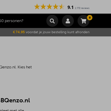
9.1
2.772 reviews
0
50 personen?
Winkelmand
€ 74,95
voordat je jouw bestelling kunt afronden
Subtotaal
€
0,00
Wijzig winkelmand
Bestellen
Je winkelwagen is momenteel leeg.
Qenzo.nl. Kies het
 BBQenzo.nl
pleet met alle