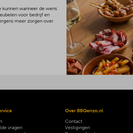
We kunnen wanneer de wens
meubelen voor bedrijf en
 nergens meer zorgen over
ervice
Over BBQenzo.nl
n
Contact
lde vragen
Vestigingen