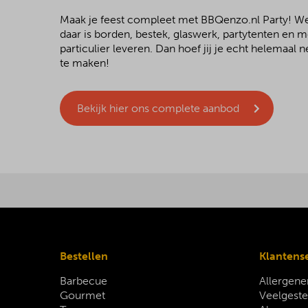
Maak je feest compleet met BBQenzo.nl Party! 
daar is borden, bestek, glaswerk, partytenten en 
particulier leveren. Dan hoef jij je echt helemaal
te maken!
Bekijk hier ons complete aanbod
Bestellen
Klantens
Barbecue
Allergene
Gourmet
Veelgeste