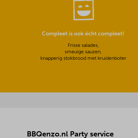
Compleet is ook écht compleet!
Frisse salades,
smeuïge sauzen,
knapperig stokbrood met kruidenboter
BBQenzo.nl Party service