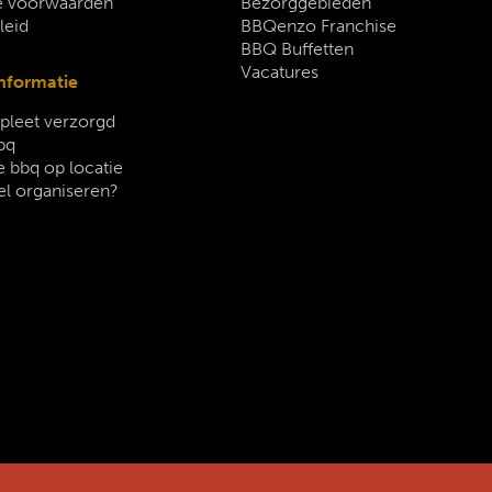
 voorwaarden
Bezorggebieden
leid
BBQenzo Franchise
BBQ Buffetten
Vacatures
nformatie
leet verzorgd
bq
 bbq op locatie
el organiseren?