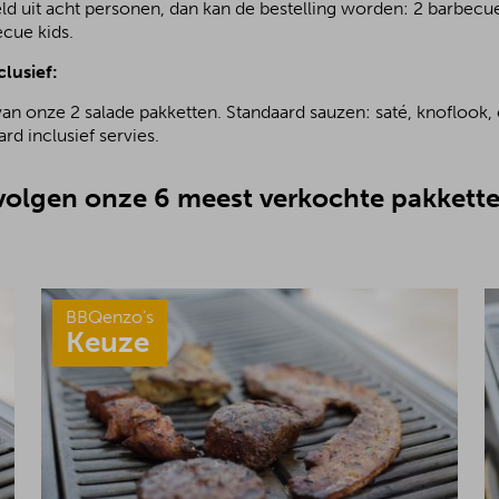
ld uit acht personen, dan kan de bestelling worden: 2 barbecu
ecue kids.
clusief:
van onze 2 salade pakketten. Standaard sauzen: saté, knoflook, 
rd inclusief servies.
olgen onze 6 meest verkochte pakkette
BBQenzo’s
Keuze