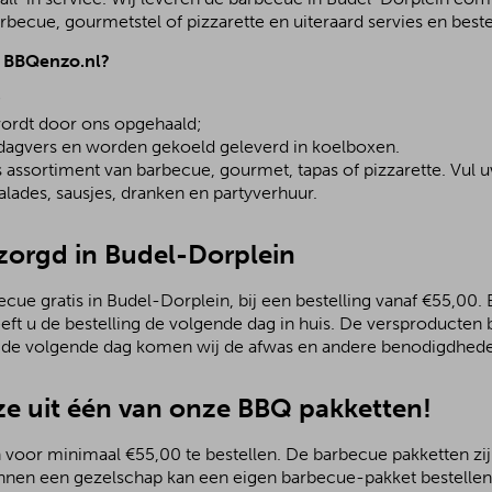
becue, gourmetstel of pizzarette en uiteraard servies en beste
j BBQenzo.nl?
;
ordt door ons opgehaald;
 dagvers en worden gekoeld geleverd in koelboxen.
assortiment van barbecue, gourmet, tapas of pizzarette. Vul u
lades, sausjes, dranken en partyverhuur.
ezorgd in Budel-Dorplein
ue gratis in Budel-Dorplein, bij een bestelling vanaf €55,00. B
eeft u de bestelling de volgende dag in huis. De versproducte
; de volgende dag komen wij de afwas en andere benodigdhede
e uit één van onze BBQ pakketten!
 voor minimaal €55,00 te bestellen. De barbecue pakketten zijn
nnen een gezelschap kan een eigen barbecue-pakket bestellen.