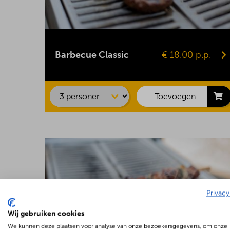
Kipsaté
BBQ-worst
Barbecue Classic
€ 18.00 p.p.
Hamburger
Kipfilet
Speklap
Toevoegen
Privacy
Wij gebruiken cookies
We kunnen deze plaatsen voor analyse van onze bezoekersgegevens, om onze