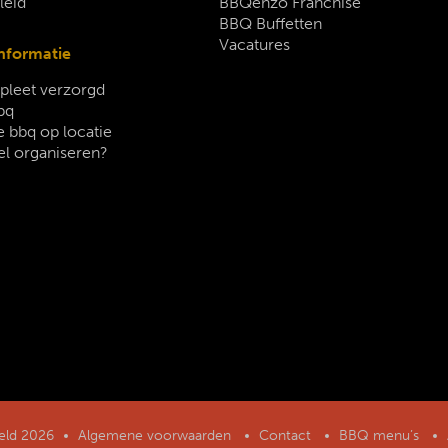
leid
BBQenzo Franchise
BBQ Buffetten
Vacatures
nformatie
leet verzorgd
bq
 bbq op locatie
el organiseren?
geld 2026
Algemene voorwaarden
Contact
BBQ menu’s