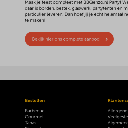
Maak je feest compleet met BBQenzo.nl Party! 
daar is borden, bestek, glaswerk, partytenten en 
particulier leveren. Dan hoef jij je echt helemaal
te maken!
Bekijk hier ons complete aanbod
Bestellen
Klantens
Barbecue
Allergene
Gourmet
Veelgeste
Tapas
Algemene