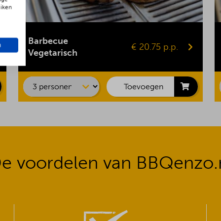
uiken
Gepofte aardappel
Vegaburger
Barbecue
n
€ 20.75 p.p.
Groentespies
Vegetarisch
Portobello
Maiskolf
Toevoegen
e voordelen van BBQenzo.