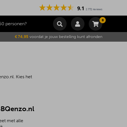
9.1
2.772 reviews
0
50 personen?
Winkelmand
€ 74,95
voordat je jouw bestelling kunt afronden
Subtotaal
€
0,00
Wijzig winkelmand
Bestellen
Je winkelwagen is momenteel leeg.
nzo.nl. Kies het
 BBQenzo.nl
eet met alle
k.