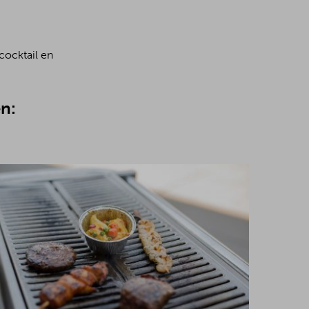
cocktail en
n: