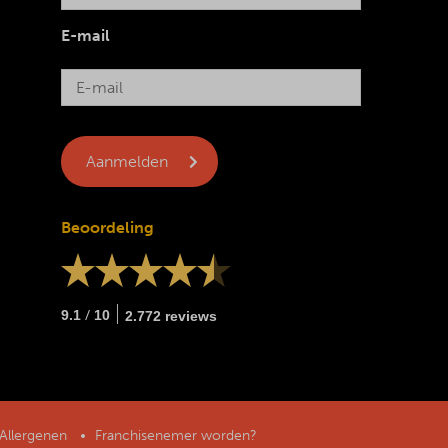
E-mail
Beoordeling
/
9.1
10
2.772 reviews
Allergenen
Franchisenemer worden?