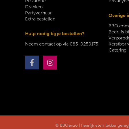
Pizzarette
Privacybe
Dranken
Partyverhuur
Overige i
Extra bestellen
BBQ comp
Bedrijfs b
Hulp nodig bij je bestellen?
Verzorgde
Neem contact op via
085-0250175
Kerstborr
Catering
© BBQenzo | heerlijk eten, lekker gere