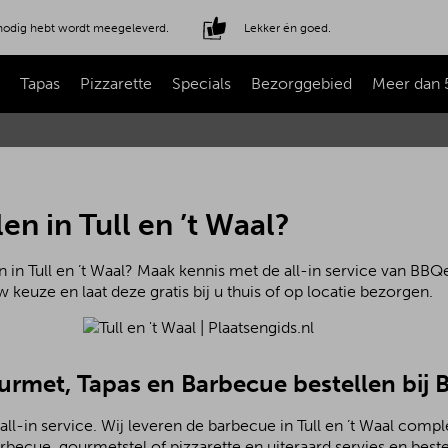
e nodig hebt wordt meegeleverd.
Lekker én goed.
Tapas
Pizzarette
Specials
Bezorggebied
Meer dan 
en in Tull en ’t Waal?
 in Tull en ’t Waal? Maak kennis met de all-in service van BBQe
 keuze en laat deze gratis bij u thuis of op locatie bezorgen.
ourmet, Tapas en Barbecue bestellen bij
ll-in service. Wij leveren de barbecue in Tull en ’t Waal compl
becue, gourmetstel of pizzarette en uiteraard servies en beste