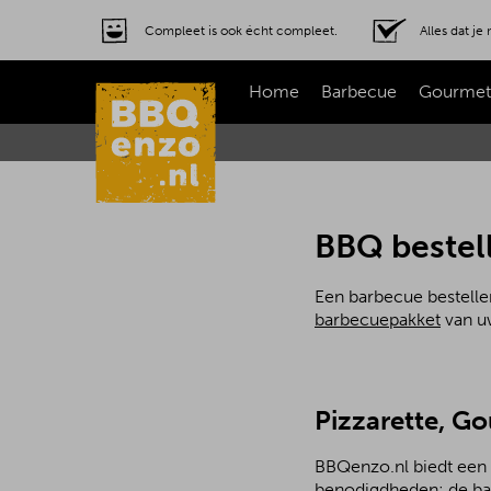
Compleet is ook écht compleet.
Alles dat j
Home
Barbecue
Gourmet
BBQ bestell
Een barbecue bestellen
barbecuepakket
van uw
Pizzarette, G
BBQenzo.nl biedt een a
benodigdheden: de bar