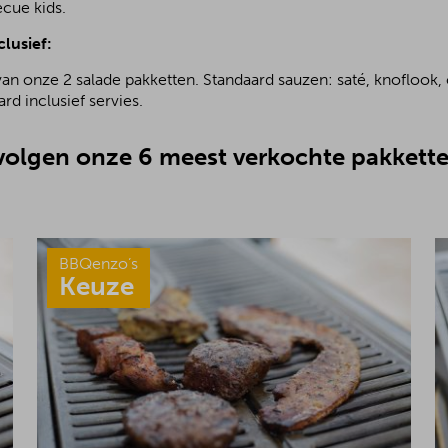
ecue kids.
clusief:
van onze 2 salade pakketten. Standaard sauzen: saté, knoflook, 
rd inclusief servies.
olgen onze 6 meest verkochte pakkette
BBQenzo’s
Keuze