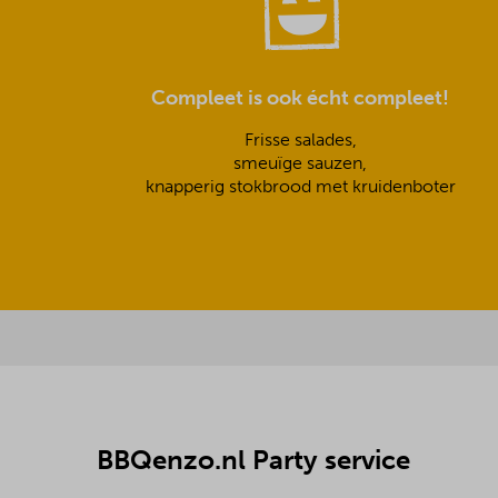
Compleet is ook écht compleet!
Frisse salades,
smeuïge sauzen,
knapperig stokbrood met kruidenboter
BBQenzo.nl Party service