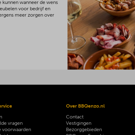
We kunnen wanneer de wens
meubelen voor bedrijf en
 nergens meer zorgen over
ervice
Over BBQenzo.nl
n
Contact
lde vragen
Vestigingen
 voorwaarden
Bezorggebieden