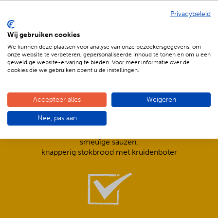
Privacybeleid
De voordelen van BBQenzo.nl
Wij gebruiken cookies
We kunnen deze plaatsen voor analyse van onze bezoekersgegevens, om
onze website te verbeteren, gepersonaliseerde inhoud te tonen en om u een
geweldige website-ervaring te bieden. Voor meer informatie over de
cookies die we gebruiken opent u de instellingen.
Accepteer alles
Weigeren
Compleet is ook écht compleet!
Nee, pas aan
Frisse salades,
smeuïge sauzen,
knapperig stokbrood met kruidenboter