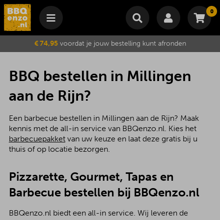
0
Winkelmand
€ 74,95
voordat je jouw bestelling kunt afronden
Subtotaal
€
0,00
Wijzig winkelmand
Bestellen
BBQ bestellen in Millingen
Je winkelwagen is momenteel leeg.
aan de Rijn?
Een barbecue bestellen in Millingen aan de Rijn? Maak
kennis met de all-in service van BBQenzo.nl. Kies het
barbecuepakket
van uw keuze en laat deze gratis bij u
thuis of op locatie bezorgen.
Pizzarette, Gourmet, Tapas en
Barbecue bestellen bij BBQenzo.nl
BBQenzo.nl biedt een all-in service. Wij leveren de