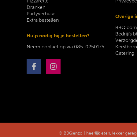
Pizzarette
Privacybe
Dranken
Partyverhuur
Overige i
Extra bestellen
BBQ comp
Bedrijfs b
Hulp nodig bij je bestellen?
Verzorgde
Neem contact op via
085-0250175
Kerstborr
Catering
© BBQenzo | heerlijk eten, lekker gere