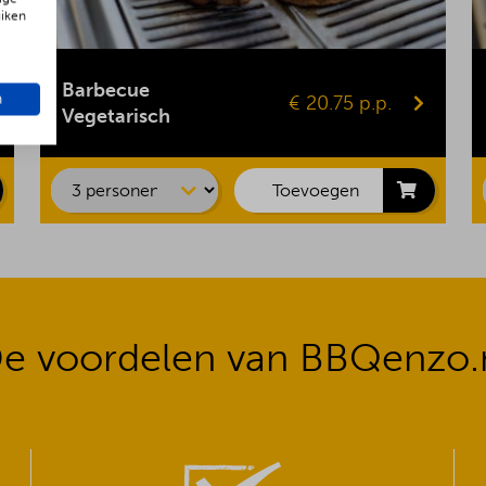
uiken
Gepofte aardappel
Vegaburger
Barbecue
n
€ 20.75 p.p.
Groentespies
Vegetarisch
Portobello
Maiskolf
Toevoegen
e voordelen van BBQenzo.