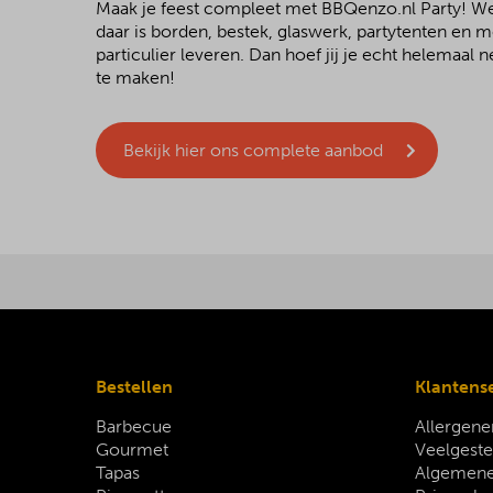
Maak je feest compleet met BBQenzo.nl Party! 
daar is borden, bestek, glaswerk, partytenten en 
particulier leveren. Dan hoef jij je echt helemaal
te maken!
Bekijk hier ons complete aanbod
Bestellen
Klantens
Barbecue
Allergene
Gourmet
Veelgeste
Tapas
Algemene