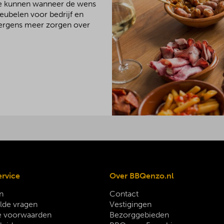
We kunnen wanneer de wens
meubelen voor bedrijf en
 nergens meer zorgen over
ervice
Over BBQenzo.nl
n
Contact
lde vragen
Vestigingen
 voorwaarden
Bezorggebieden