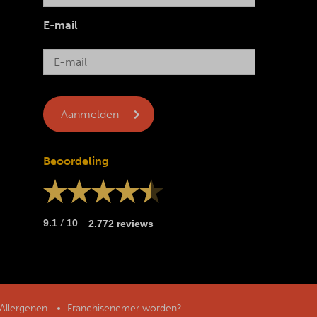
E-mail
Beoordeling
/
9.1
10
2.772 reviews
Allergenen
Franchisenemer worden?