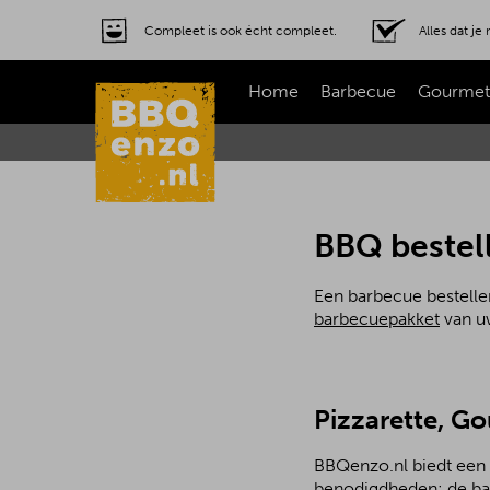
Compleet is ook écht compleet.
Alles dat j
Home
Barbecue
Gourmet
BBQ bestel
Een barbecue bestelle
barbecuepakket
van uw
Pizzarette, G
BBQenzo.nl biedt een 
benodigdheden: de bar