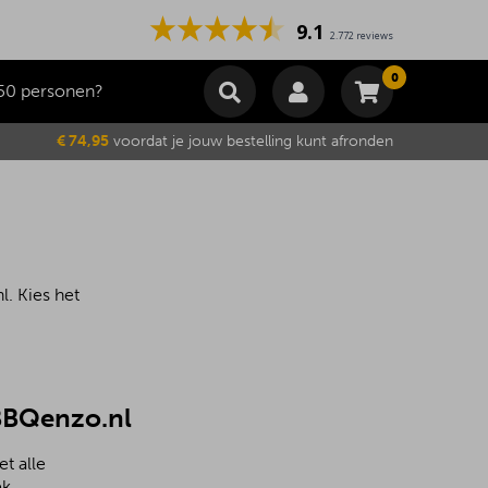
9.1
2.772 reviews
0
50 personen?
Winkelmand
€ 74,95
voordat je jouw bestelling kunt afronden
Subtotaal
€
0,00
Wijzig winkelmand
Bestellen
Je winkelwagen is momenteel leeg.
. Kies het
 BBQenzo.nl
t alle
k.