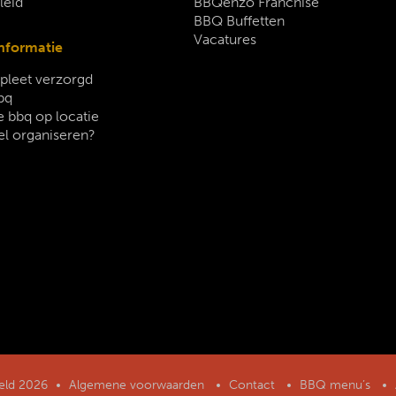
leid
BBQenzo Franchise
BBQ Buffetten
Vacatures
nformatie
leet verzorgd
bq
 bbq op locatie
el organiseren?
geld 2026
Algemene voorwaarden
Contact
BBQ menu’s