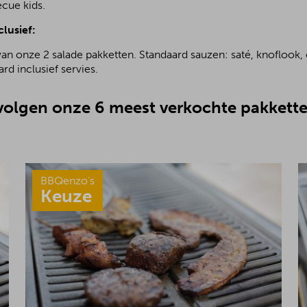
ecue kids.
clusief:
van onze 2 salade pakketten. Standaard sauzen: saté, knoflook, 
rd inclusief servies.
olgen onze 6 meest verkochte pakkette
BBQenzo’s
Keuze