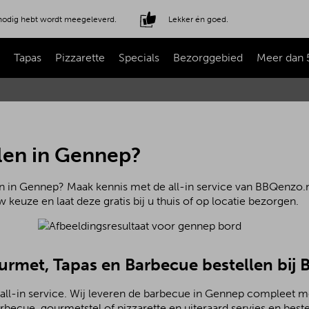
e nodig hebt wordt meegeleverd.
Lekker én goed.
Tapas
Pizzarette
Specials
Bezorggebied
Meer dan 
len in Gennep?
n in Gennep? Maak kennis met de all-in service van BBQenzo.nl
 keuze en laat deze gratis bij u thuis of op locatie bezorgen.
ourmet, Tapas en Barbecue bestellen bij
all-in service. Wij leveren de barbecue in Gennep compleet me
becue, gourmetstel of pizzarette en uiteraard servies en beste