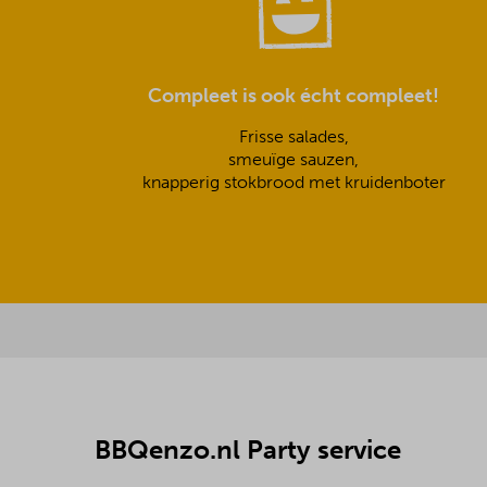
Compleet is ook écht compleet!
Frisse salades,
smeuïge sauzen,
knapperig stokbrood met kruidenboter
BBQenzo.nl Party service