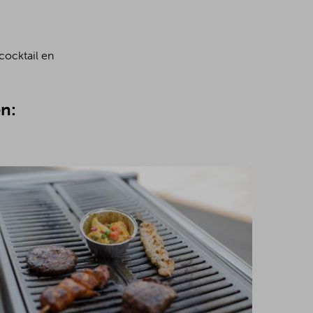
cocktail en
n: